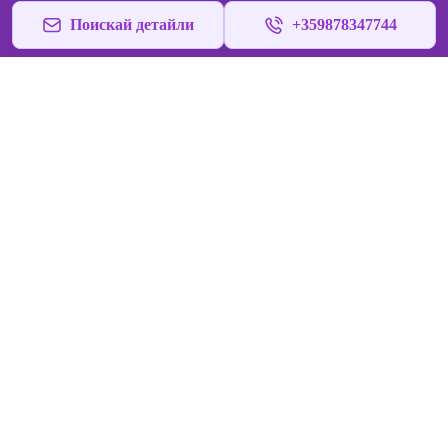
Поискай детайли
+359878347744