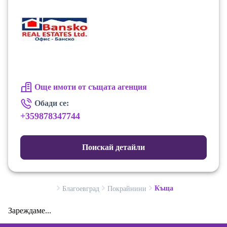
Още имоти от същата агенция
Обади се:
+359878347744
Поискай детайли
Къща
Благоевград
Покрайнини
Зареждаме...