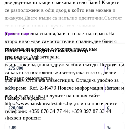
две двуетажни къщи с механа в село Баня! Къщите
се разположени в общ двор,в който има механа и
джакузи.Двете къщи са напълно идентични.Състоят
се на първо ниво от кухня ,хол с камина
,самостоятелна спалня,баня с тоалетна,тераса.На
Прочети още
второ ниво -две самостоятелни спални,две бани с
тоалетна,две тераси с открита гледка към
Ипотечен кредитен калкулатор
планините.Асфалтирана
Цена на имота
улица,ток,вода,канал,дружелюбни съседи.Подходящи
€
са както за постоянно живеене,така и за отдаване
Процент самоучастие
под наем.Отлична инвестиция. Огледи-в удобно за
вас време! Ref. Z-K470 Повече информация за тази и
%
други оферти ще получите на нашия сайт:
Размер на кредита
http://www.banskorealestates.bg ,или на посочените
€
телефони: +359 878 34 77 44; +359 897 87 33 44
Лихвен процент
%