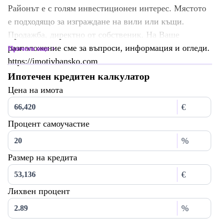
Районът е с голям инвестиционен интерес. Мястото
е подходящо за изграждане на вили или къщи.
Продажба, директно от собственик. На Ваше
разположение сме за въпроси, информация и огледи.
Прочети още
https://imotivbansko.com
Ипотечен кредитен калкулатор
Цена на имота
€
Процент самоучастие
%
Размер на кредита
€
Лихвен процент
%