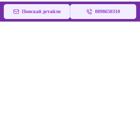
Поискай детайли
0898650310