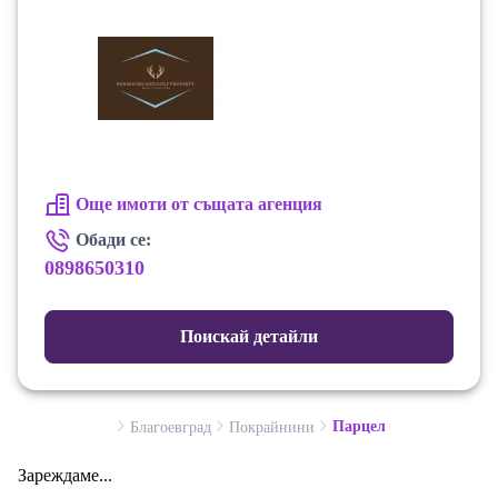
Още имоти от същата агенция
Обади се:
0898650310
Поискай детайли
Парцел
Благоевград
Покрайнини
Зареждаме...