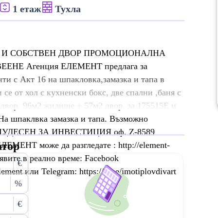
1 етаж
Тухла
6 И СОБСТВЕН ДВОР ПРОМОЦИОНАЛНА
НЕ Агенция ЕЛЕМЕНТ предлага за
ти с Акт 16 на шпакловка,замазка и тапа в
се от хол с кухненски бокс, две спални ,баня с
и двор. 96м2 жилище + 57м2 двор. за 175515Е и
На шпаклвка замазка и тапа. Възможно
ж. ЧУДЕСЕН ЗА ИНВЕСТИЦИЯ оф. Z-8589
атор
ЕМЕНТ може да разгледате : http://element-
бявите в реално време: Facebook
€
ement или Telegram: https://t.me/imotiplovdivart
%
€