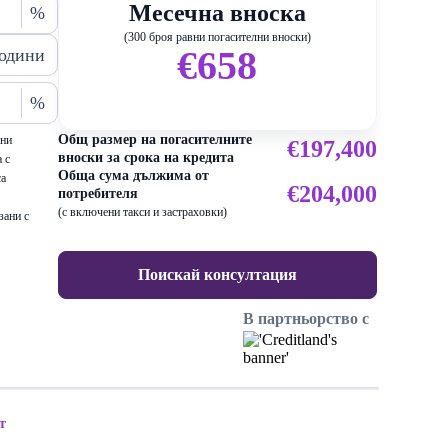
Месечна вноска
%
(300 броя равни погасителни вноски)
€658
одини
%
Общ размер на погасителните
ени
€197,400
вноски за срока на кредита
 с
Обща сума дължима от
са
€204,000
потребителя
(с включени такси и застраховки)
зани с
Поискай консултация
В партньорство с
т