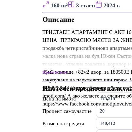
160 m²
3 стаен
2024 г.
Описание
ТРИСТАЕН АПАРТАМЕНТ С АКТ 1
ЦЕНА! ПРЕКРАСНО МЯСТО ЗА ЖИВЕЕ
продажба четиристайнинови апартамен
малка нова сграда на бул.Южен Състои 
тоалетна, отделна тоалетна ,коридор 
95м2 жилище +82м2 двор. за 180500Е 
Прочети още
закупуване на паркомясто или гара
Ипотечен кредитен калкул
0889992848 Димова Всички обяви на ЕЛ
imoti.com/ А ако желаете да следите о
Цена на имота
https://www.facebook.com/imotiplovdivel
Процент самоучастие
Размер на кредита