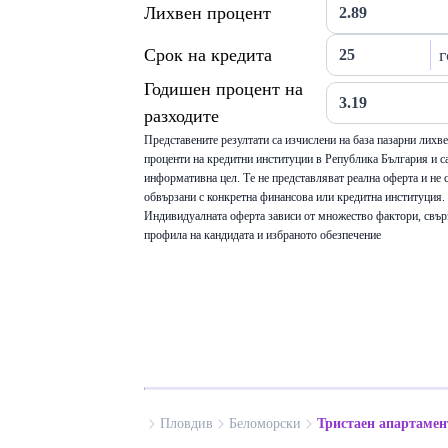
Лихвен процент
Срок на кредита
г
Годишен процент на
разходите
Представените резултати са изчислени на база пазарни лихв
проценти на кредитни институции в Република България и са
информативна цел. Те не представляват реална оферта и не 
обвързани с конкретна финансова или кредитна институция.
Индивидуалната оферта зависи от множество фактори, свър
профила на кандидата и избраното обезпечение
Пловдив
Беломорски
Тристаен апартамен