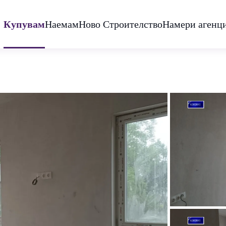
Купувам
Наемам
Ново Строителство
Намери агенц