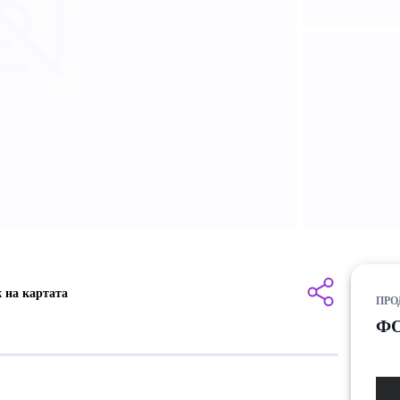
 на картата
ПРО
ФО