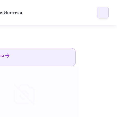
ия
Ипотека
ята