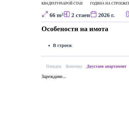
КВАДРАТУРА
БРОЙ СТАИ
ГОДИНА НА СТРОЕЖ
Е
66 m²
2 стаен
2026 г.
Особености на имота
В строеж
Пловдив
Коматево
Двустаен апартамент
Зареждаме...