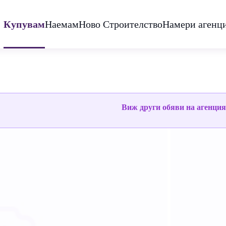
Купувам
Наемам
Ново Строителство
Намери агенц
Виж други обяви на агенци