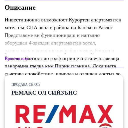
Описание
Инвестиционна възможност Курортен апартаментен
хотел със СПА зона в района на Банско и Разлог
Представяме ви функциониращ и напълно
оборудван 4-звезден апартаментен хотел,
разположен в живописния район между Банско и
Разлог, в близост до голф игрище и с впечатляваща
Прочети още
панорамна гледка към Пирин планина. Локацията
съчетава спокойствие, природа и отличен достъп до
ски зоната на Банско, което прави комплекса
ПРОДАВА СЕ ОТ:
подходящ за целогодишен туризъм и успешна
РЕМАКС ОЛ СИЙЗЪНС
хотелска експлоатация. Предмет на продажба са: - 30
апартамента с обща площ 1603 кв.м. - Ресторант;
Лоби бар; СПА и уелнес зона; вътрешен и външен
басейн с обща площ 2219 кв.м. - Парцел с площ от
3000 кв.м. Комплексът е част от по-голям