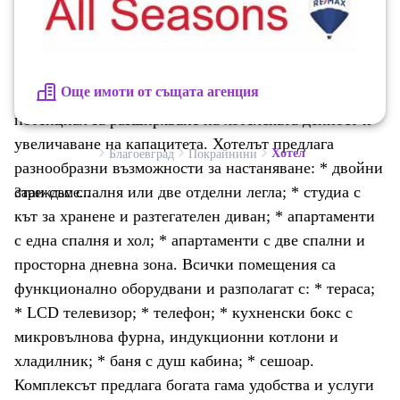
апартаментен хотел с общо 105 апартамента.
Съществува възможност за сключване на договор за
управление и отдаване под наем на останалите
Още имоти от същата агенция
апартаменти, което предоставя допълнителен
потенциал за разширяване на хотелската дейност и
увеличаване на капацитета. Хотелът предлага
Хотел
Благоевград
Покрайнини
разнообразни възможности за настаняване: * двойни
стаи със спалня или две отделни легла; * студиа с
Зареждаме...
кът за хранене и разтегателен диван; * апартаменти
с една спалня и хол; * апартаменти с две спални и
просторна дневна зона. Всички помещения са
функционално оборудвани и разполагат с: * тераса;
* LCD телевизор; * телефон; * кухненски бокс с
микровълнова фурна, индукционни котлони и
хладилник; * баня с душ кабина; * сешоар.
Комплексът предлага богата гама удобства и услуги