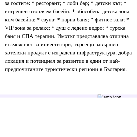
за гостите: * ресторант; * лоби бар; * детски кът; *
вътрешен отопляем басейн; * обособена детска зона
към басейна; * сауна; * парна баня; * фитнес зала; *
VIP зона за релакс; * душ с ледено ведро; * турска
баня и СПА терапии. Имотът представлява отлична
възможност за инвеститори, търсещи завършен
хотелски продукт с изградена инфраструктура, добра
локация и потенциал за развитие в един от най-
предпочитаните туристически региони в България.
Последвайте ни:
+359 87 7806262
office@zimoti.com