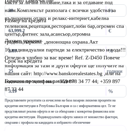
Процент самоучастие
както за лично ползване,така и за отдаване под
наем.Комплексът разполага с всички удобства за
%
пълноценен отдих и релакс-интернет,кабелна
Размер на кредита
телевизия,рецепция,ресторант,лоби бар,огромен спа
€
център,фитнес зала,асансьор,огромна
Лихвен процент
градина,паркинг ,денонощна охрана.Акт
16,индивидуални партиди за електричество и вода!!!
%
Огледи-в удобно за вас време! Ref. Z-D450 Повече
Срок на кредита
информация за тази и други оферти ще получите на
години
нашия сайт: http://www.banskorealestates.bg ,или на
Годишен процент на разходите
посочените телефони: +359 878 34 77 44; +359 897
87 33 44
%
Представените резултати са изчислени на база пазарни лихвени проценти на
кредитни институции в Република България и са с информативна цел. Те не
представляват реална оферта и не са обвързани с конкретна финансова или
кредитна институция. Индивидуалната оферта зависи от множество фактори,
свързани с профила на кандидата и избраното обезпечение