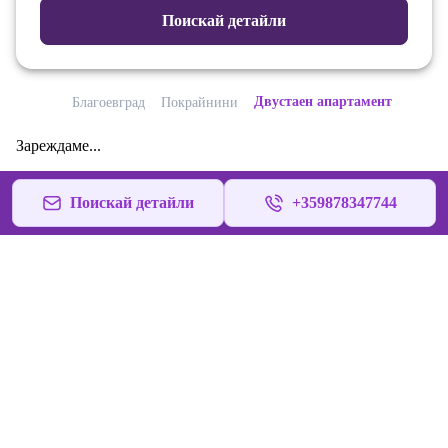
Поискай детайли
Двустаен апартамент
Благоевград
Покрайнини
Зареждаме...
Поискай детайли
+359878347744