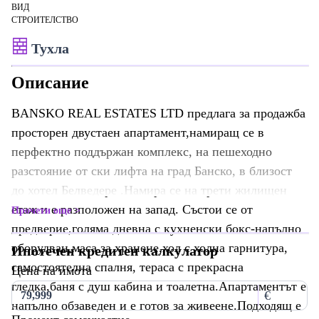
ВИД
СТРОИТЕЛСТВО
Тухла
Описание
BANSKO REAL ESTATES LTD предлага за продажба
просторен двустаен апартамент,намиращ се в
перфектно поддържан комплекс, на пешеходно
разстояние от ски лифта на град Банско, в близост
до хотел Белведере .Намира се на трети жилищен
етаж и е разположен на запад. Състои се от
Прочети още
предверие,голяма дневна с кухненски бокс-напълно
оборудван,маса за хранене,хол с холна гарнитура,
Ипотечен кредитен калкулатор
самостоятелна спалня, тераса с прекрасна
Цена на имота
гледка,баня с душ кабина и тоалетна.Апартаментът е
€
напълно обзаведен и е готов за живеене.Подходящ е