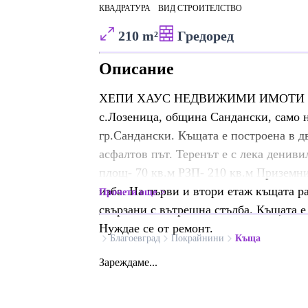
КВАДРАТУРА
ВИД СТРОИТЕЛСТВО
210 m²
Гредоред
Описание
ХЕПИ ХАУС НЕДВИЖИМИ ИМОТИ прода
с.Лозеница, община Сандански, само н
гр.Сандански. Къщата е построена в дв
асфалтов път. Теренът е с лека дениви
площ- 70 кв.м РЗП- 210 кв.м Приземни
изба. На първи и втори етаж къщата ра
Прочети още
свързани с вътрешна стълба. Къщата е 
Нуждае се от ремонт.
Благоевград
Покрайнини
Къща
Зареждаме...