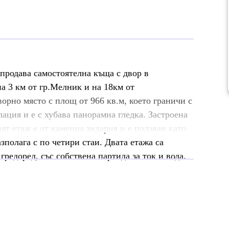
ва самостоятелна къща с двор в
а 3 км от гр.Мелник и на 18км от
орно място с площ от 966 кв.м, което граничи с
лация и е с хубава панорамна гледка. Застроена
ят етаж е от каменна зидария и е ползван като
зполага с по четири стаи. Двата етажа са
гредоред, със собствена партида за ток и вода.