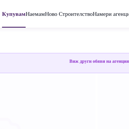
Купувам
Наемам
Ново Строителство
Намери агенц
Виж други обяви на агенци