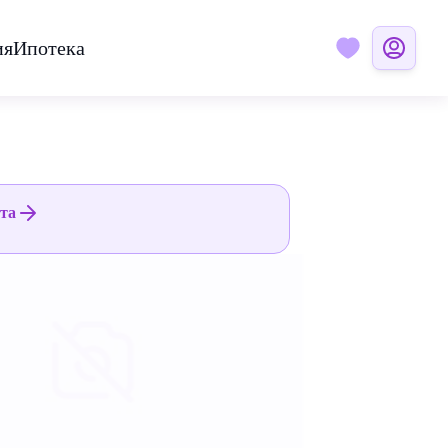
ия
Ипотека
ята