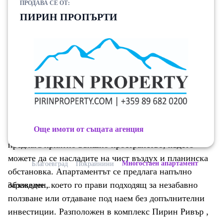
ПРОДАВА СЕ ОТ:
пространство плавно прелива в напълно оборудвана
ПИРИН ПРОПЪРТИ
кухня и трапезария, идеални както за ежедневие,
така и за забавление. Има три добре разпределени
спални, което прави имота подходящ за семейства,
гости или инвестиция под наем. Апартаментът
разполага и с две бани, осигуряващи допълнително
удобство и гъвкавост. С изложение на изток и юг,
имотът се радва на изобилие от слънчева светлина
през целия ден, което засилва светлото и просторно
Още имоти от същата агенция
усещане в интериора. Малък самостоятелен балкон
предлага приятно външно пространство, където
можете да се насладите на чист въздух и планинска
Многостаен апартамент
Благоевград
Покрайнини
обстановка. Апартаментът се предлага напълно
обзаведен, което го прави подходящ за незабавно
Зареждаме...
ползване или отдаване под наем без допълнителни
инвестиции. Разположен в комплекс Пирин Ривър ,