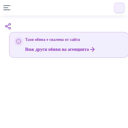
Тази обява е свалена от сайта
Виж други обяви на агенцията