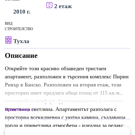
2 етаж
2010 г.
ВИД
СТРОИТЕЛСТВО
Тухла
Описание
Открийте този красиво обзаведен тристаен
апартамент, разположен в търсения комплекс Пирин
Ривър в Банско. Разположен на втория етаж, този
просторен имот предлага обща площ от 115 кв.м.,
съчетавайки комфорт, функционалност и отлична
естествена светлина. Апартаментът разполага с
Прочети още
просторна всекидневна с уютна камина, създаваща
топла и приветлива атмосфера - идеална за релакс
след ден, прекаран в планината. Жилищното