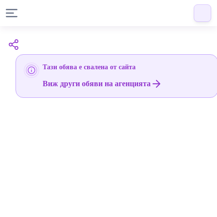
Тази обява е свалена от сайта
Виж други обяви на агенцията