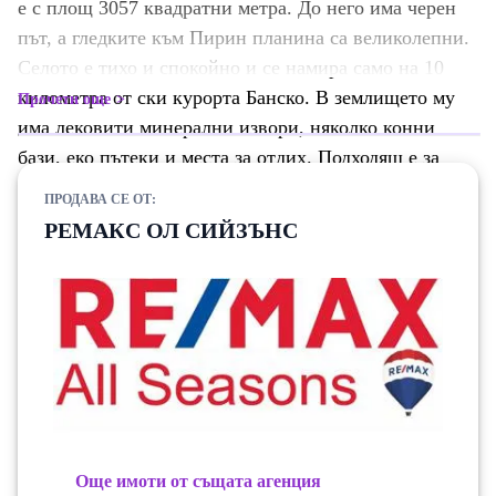
е с площ 3057 квадратни метра. До него има черен
път, а гледките към Пирин планина са великолепни.
Селото е тихо и спокойно и се намира само на 10
километра от ски курорта Банско. В землището му
Прочети още
има лековити минерални извори, няколко конни
бази, еко пътеки и места за отдих. Подходящ е за
инвестиционни цели.
ПРОДАВА СЕ ОТ:
РЕМАКС ОЛ СИЙЗЪНС
Още имоти от същата агенция