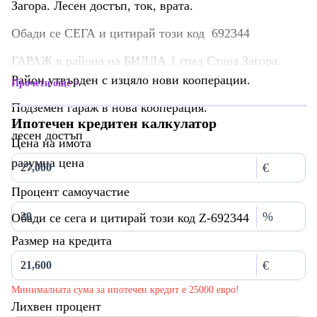
Загора. Лесен достъп, ток, врата.
Обади се СЕГА и цитирай този код 692344
ГАРАЖ в района на БИЛЛА 1 град Стара Загора.
Район утвърден с изцяло нови кооперации.
Прочети още
Подземен гараж в нова кооперация.
Ипотечен кредитен калкулатор
лесен достъп
Цена на имота
разумна цена
€
Процент самоучастие
%
Обади се сега и цитирай този код Z-692344
Размер на кредита
€
Минималната сума за ипотечен кредит е 25000 евро!
Лихвен процент