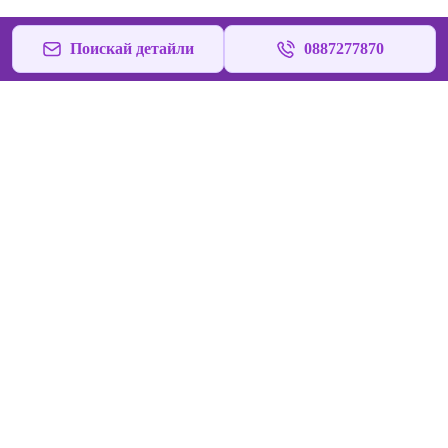
Поискай детайли
0887277870