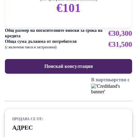
€101
Общ размер на погасителните вноски за срока на
€30,300
кредита
Обща сума дължима от потребителя
€31,500
(с включени такси и застраховки)
Поискай консултация
В партньорство с
ПРОДАВА СЕ ОТ:
АДРЕС