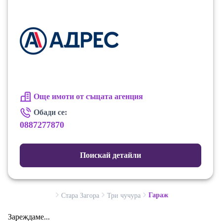
Още имоти от същата агенция
Обади се:
0887277870
Поискай детайли
Гараж
Стара Загора
Три чучура
Зареждаме...