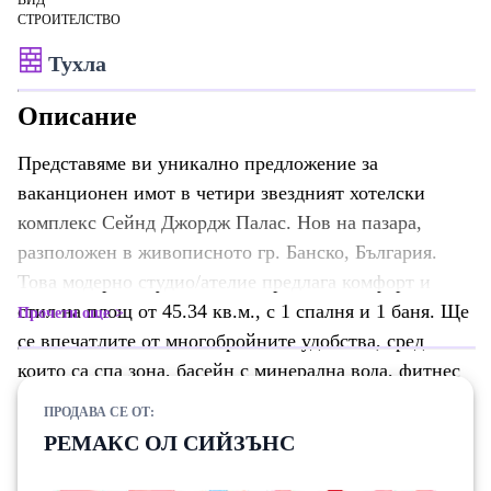
ВИД
СТРОИТЕЛСТВО
Тухла
Описание
Представяме ви уникално предложение за
ваканционен имот в четири звездният хотелски
комплекс Сейнд Джордж Палас. Нов на пазара,
разположен в живописното гр. Банско, България.
Това модерно студио/ателие предлага комфорт и
стил на площ от 45.34 кв.м., с 1 спалня и 1 баня. Ще
Прочети още
се впечатлите от многобройните удобства, сред
които са спа зона, басейн с минерална вода, фитнес
зала, лоби бар, ресторант,градина. Имотът е
ПРОДАВА СЕ ОТ:
обзаведен, а с големите прозорци от пода до тавана
РЕМАКС ОЛ СИЙЗЪНС
се наслаждавате на невероятна гледка към града. От
терасата ви се разкрива невероятна панорама, докато