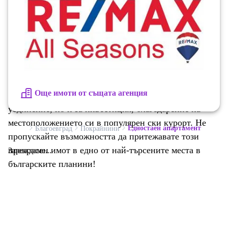
централната вентилация и отопление осигуряват
комфорт през всички сезони. Тази комплекс е
разположена в район, богат на удобства: близост до
магистрала, жп гара, автогара, магазини, банки и
болница. За активно развлечение може да се
възползвате от близките голф игрища, гори и
Още имоти от същата агенция
паркове. Студиото е идеално не само за лично
уединение, но и за инвестиция, благодарение на
местоположението си в популярен ски курорт. Не
Едностаен апартамент
Благоевград
Покрайнини
пропускайте възможността да притежавате този
прекрасен имот в едно от най-търсените места в
Зареждаме...
българските планини!