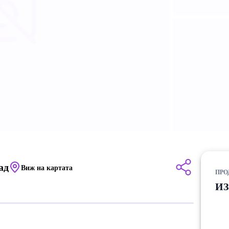
ад
Виж на картата
ПРО
И