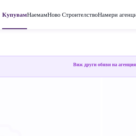
Купувам
Наемам
Ново Строителство
Намери агенц
Виж други обяви на агенци