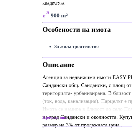
КВАДРАТУРА
900 m²
Особености на имота
За жил.строителство
Описание
Агенция за недвижими имоти EASY PR
Сандански общ. Сандански, с площ от 
територията- урбанизирана. В близост
(ток, вода, канализация). Парцелът е п
Имота се намира в близост до село По
на град Сандански и околността. Купу
Прочети още
размер на 3% от продажната цена .