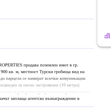
OPERTIES продава поземлен имот в гр.
900 кв. м, местност Турски гробища вид на
 до парцела се намират всички комуникации
редвиден за ниско застрояване (10 метра).
леница и разкрива прекрасна панорамна гледка
вачът заплаща агентско възнаграждение в