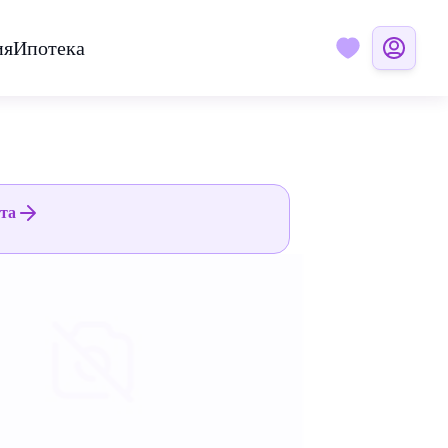
ия
Ипотека
ята