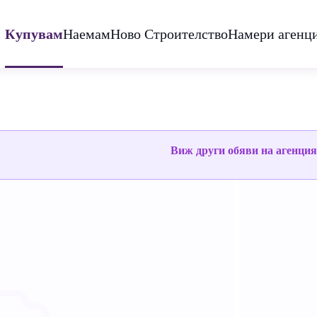
Купувам
Наемам
Ново Строителство
Намери агенц
Виж други обяви на агенци