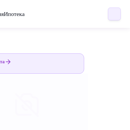
ия
Ипотека
ята