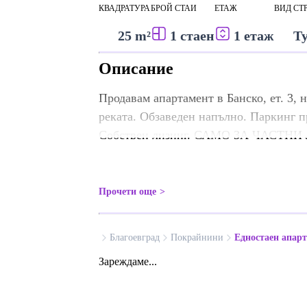
КВАДРАТУРА
БРОЙ СТАИ
ЕТАЖ
ВИД СТ
25 m²
1 стаен
1 етаж
Т
Описание
Продавам апартамент в Банско, ет. 3, н
реката. Обзаведен напълно. Паркинг п
Собствен лизинг. САМО ЗА ЧАСТНИ
Прочети още
Благоевград
Покрайнини
Едностаен апар
Зареждаме...