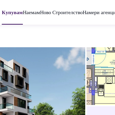
Купувам
Наемам
Ново Строителство
Намери агенц