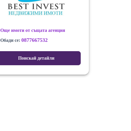
Още имоти от същата агенция
0877667532
Обади се:
Поискай детайли