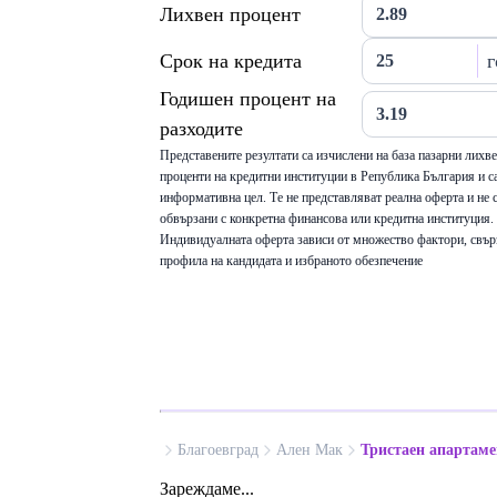
Лихвен процент
Срок на кредита
г
Годишен процент на
разходите
Представените резултати са изчислени на база пазарни лихв
проценти на кредитни институции в Република България и са
информативна цел. Те не представляват реална оферта и не 
обвързани с конкретна финансова или кредитна институция.
Индивидуалната оферта зависи от множество фактори, свър
профила на кандидата и избраното обезпечение
Благоевград
Ален Мак
Тристаен апартаме
Зареждаме...