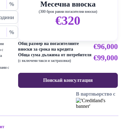
Месечна вноска
%
(300 броя равни погасителни вноски)
€320
одини
%
Общ размер на погасителните
ени
€96,000
вноски за срока на кредита
 с
Обща сума дължима от потребителя
са
€99,000
(с включени такси и застраховки)
зани с
Поискай консултация
В партньорство с
нт