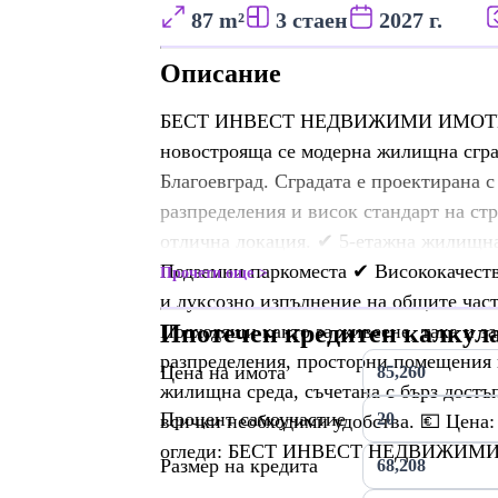
87 m²
3 стаен
2027 г.
Описание
БЕСТ ИНВЕСТ НЕДВИЖИМИ ИМОТИ пре
новострояща се модерна жилищна сград
Благоевград. Сградата е проектирана 
разпределения и висок стандарт на ст
отлична локация. ✔ 5-етажна жилищн
Подземни паркоместа ✔ Висококачест
Прочети още
и луксозно изпълнение на общите час
Ипотечен кредитен калкул
Подходящи както за живеене, така и 
разпределения, просторни помещения и
Цена на имота
жилищна среда, съчетана с бърз достъ
Процент самоучастие
всички необходими удобства. 💶 Цена:
огледи: БЕСТ ИНВЕСТ НЕДВИЖИМ
Размер на кредита