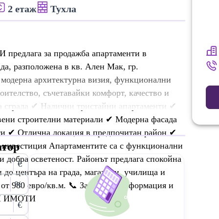
2 етаж
Тухла
длага за продажба апартаменти в
а, разположена в кв. Ален Мак, гр.
с модерна архитектурна визия, функционални
роителство, съчетавайки комфорт, качество и
а сграда ✔ Налични тристайни апартаменти ✔
вени строителни материали ✔ Модерна фасада
ти ✔ Отлична локация в предпочитан район ✔
атор
за инвестиция Апартаментите са с функционални
 добра осветеност. Районът предлага спокойна
€
п до центъра на града, магазини, училища и
%
 от 980 евро/кв.м. 📞 За повече информация и
И ИМОТИ
€