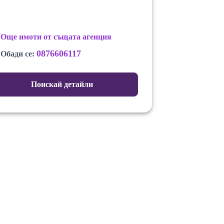
Още имоти от същата агенция
0876606117
Обади се:
Поискай детайли