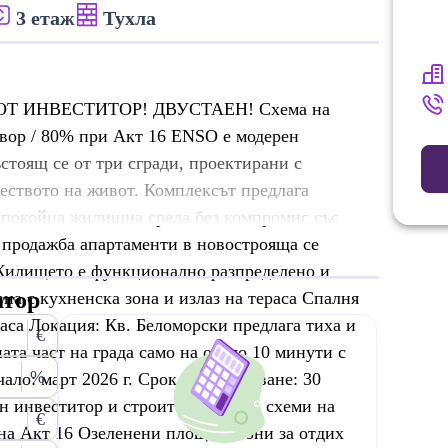
3 етаж
Тухла
Т ИНВЕСТИТОР! ДВУСТАЕН! Схема на
вор / 80% при Акт 16 ENSO е модерен
стоящ се от три сгради, проектирани с
еството на живот. Комплексът предлага
спокойна жилищна среда без компромис със
 продажба апартаменти в новострояща се
. Жилището е функционално разпределено и
атор
на с кухненска зона и излаз на тераса Спалня
аса Локация: Кв. Беломорски предлага тиха и
€
ната част на града само на около 10 минути с
%
ало: март 2026 г. Срок за завършване: 30
н инвеститор и строител Гъвкави схеми на
€
на Акт 16 Озеленени площи и зони за отдих