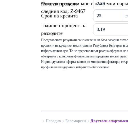
Осигурено паркиране с надземни парко
Лихвен процент
следния код: Z-9467
Срок на кредита
г
Годишен процент на
разходите
Представените резултати са изчислени на база пазарни лихв
проценти на кредитни институции в Република България и са
информативна цел. Те не представляват реална оферта и не 
обвързани с конкретна финансова или кредитна институция.
Индивидуалната оферта зависи от множество фактори, свър
профила на кандидата и избраното обезпечение
Пловдив
Беломорски
Двустаен апартамен