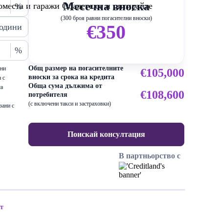
Месечна вноска
места и гаражи Обадете се и цитирайте
%
(300 броя равни погасителни вноски)
€350
одини
%
Общ размер на погасителните
ени
€105,000
вноски за срока на кредита
 с
Обща сума дължима от
са
€108,600
потребителя
(с включени такси и застраховки)
зани с
Поискай консултация
В партньорство с
т