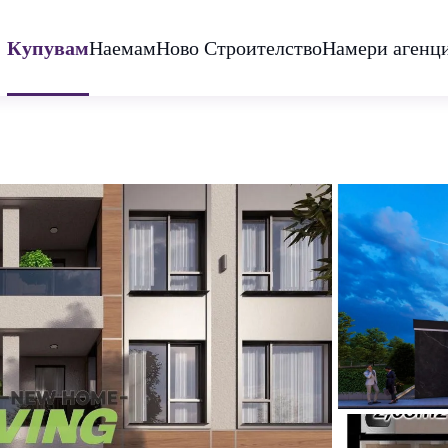
Купувам
Наемам
Ново Строителство
Намери агенц