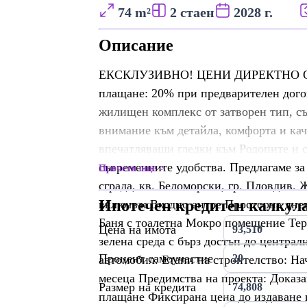
74 m²
2 стаен
2028 г.
Описание
ЕКСКЛУЗИВНО! ЦЕНИ ДИРЕКТНО О
плащане: 20% при предварителен дого
жилищен комплекс от затворен тип, съ
внимание към детайла, комфорта и кач
впечатляващи гледки към Родопите и 
съвременните удобства. Предлагаме за
Прочети още
сграда, кв. Беломорски, гр. Пловдив
Ипотечен кредитен калкул
включва: Входно антре Просторна днев
Баня с тоалетна Мокро помещение Тер
Цена на имота
зелена среда с бърз достъп до централ
Процент самоучастие
автомобил. Етапи на строителство: Нач
месеца Предимства на проекта: Доказа
Размер на кредита
плащане Фиксирана цена до издаване 