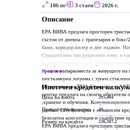
106 m²
3 стаен
2026 г.
Описание
ЕРА ВИВА предлага просторен тристае
състои от дневна с трапезария и бокс/2
бани, коридор,килер и две лоджии. Нам
Сградата има три разделени зони: в ед
партер с магазини, а в третата са осе
предлагат паркоместа за живущите на 
Прочети още
шесткамерна дограма с троен стъклопа
Ипотечен кредитен калкул
Отоплениее на ТЕЦ. Сградата е с АКТ 
център предлага на своите обитатели 
Цена на имота
,хранене и обучения. Комуникационната
Процент самоучастие
удобна! ЕРА България е независим кр
безплатна консултация и съдействие п
Размер на кредита
ЕРА ВИВА предлага просторен тристае