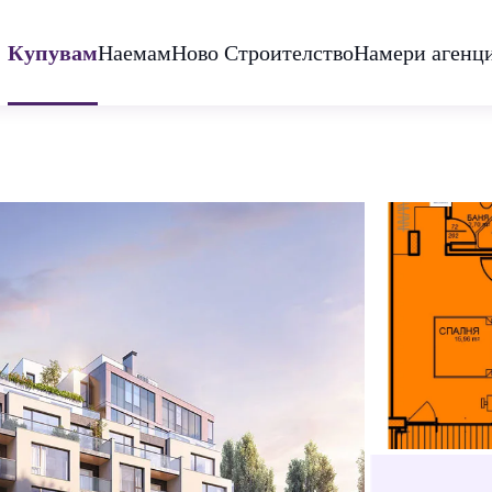
Купувам
Наемам
Ново Строителство
Намери агенц