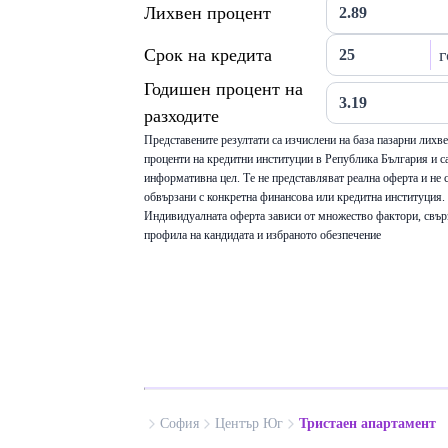
Лихвен процент
Срок на кредита
г
Годишен процент на
разходите
Представените резултати са изчислени на база пазарни лихв
проценти на кредитни институции в Република България и са
информативна цел. Те не представляват реална оферта и не 
обвързани с конкретна финансова или кредитна институция.
Индивидуалната оферта зависи от множество фактори, свър
профила на кандидата и избраното обезпечение
София
Център Юг
Тристаен апартамент