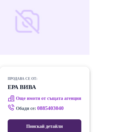
ПРОДАВА СЕ ОТ:
ЕРА ВИВА
Още имоти от същата агенция
0885403040
Обади се:
Поискай детайли