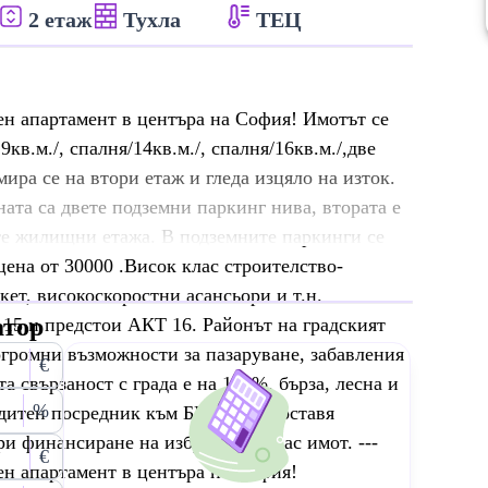
2 етаж
Тухла
ТЕЦ
н апартамент в центъра на София! Имотът се
9кв.м./, спалня/14кв.м./, спалня/16кв.м./,две
ира се на втори етаж и гледа изцяло на изток.
ната са двете подземни паркинг нива, втората е
мте жилищни етажа. В подземните паркинги се
цена от 30000 .Висок клас строителство-
кет, високоскоростни асансьори и т.н.
атор
15 и предстои АКТ 16. Районът на градският
огромни възможности за пазаруване, забавления
€
 свързаност с града е на 100%, бърза, лесна и
%
едитен посредник към БНБ и предоставя
ри финансиране на избрания от Вас имот. ---
€
н апартамент в центъра на София!