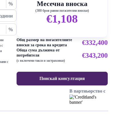
Месечна вноска
%
(300 броя равни погасителни вноски)
€1,108
одини
%
Общ размер на погасителните
ени
€332,400
вноски за срока на кредита
 с
Обща сума дължима от
са
€343,200
потребителя
(с включени такси и застраховки)
зани с
Поискай консултация
В партньорство с