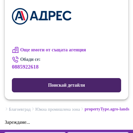
Още имоти от същата агенция
Обади се:
0885922618
Поискай детайли
propertyType.agro-lands
Благоевград
Южна промишлена зона
Зареждаме...