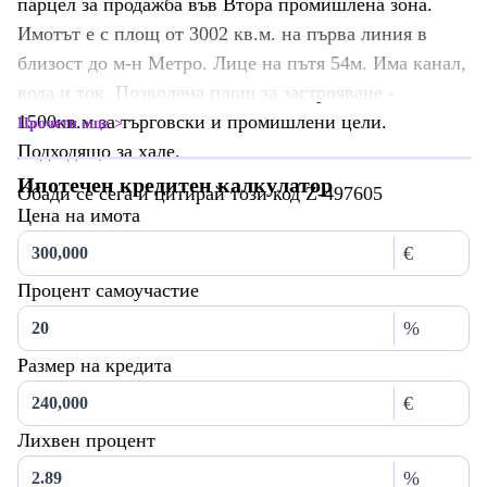
пaрцел за продажба във Втора промишлена зона.
Имотът е с площ от 3002 кв.м. на първа линия в
близост до м-н Метро. Лице на пътя 54м. Има канал,
вода и ток. Позволена площ за застрояване -
1500кв.м за търговски и промишлени цели.
Прочети още
Подходящо за хале.
Ипотечен кредитен калкулатор
Обади се сега и цитирай този код Z-497605
Цена на имота
€
Процент самоучастие
%
Размер на кредита
€
Лихвен процент
%