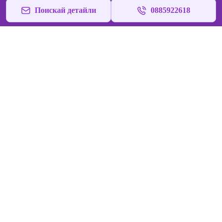
Поискай детайли
0885922618