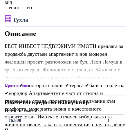
ВИД
СТРОИТЕЛСТВО
Тухла
Описание
БЕСТ ИНВЕСТ НЕДВИЖИМИ ИМОТИ предлага за
продажба двустаен апартамент в нов модерен
жилищен проект, разположен на бул. Леон Ламуш в
гр. Благоевград. Жилището е с площ от 64 кв.м и е
функционално разпределено в: ✔всекидневна с
кухня ✔просторна спалня ✔тераса ✔баня с тоалетна
Прочети още
✔коридор Апартаментът е част от стилна и
съвременна сграда, проектирана с внимание към
Ипотечен кредитен калкулатор
комфорта, модерната визия и качественото
Цена на имота
строителство. Имотът е отличен избор както за
€
лично ползване, така и за инвестиция с цел отдаване