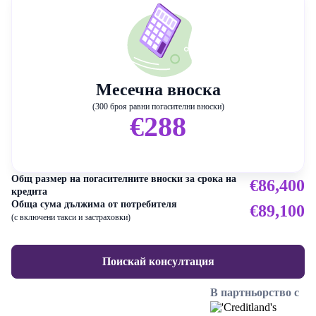
Месечна вноска
(300 броя равни погасителни вноски)
€288
Общ размер на погасителните вноски за срока на
€86,400
кредита
Обща сума дължима от потребителя
€89,100
(с включени такси и застраховки)
Поискай консултация
В партньорство с