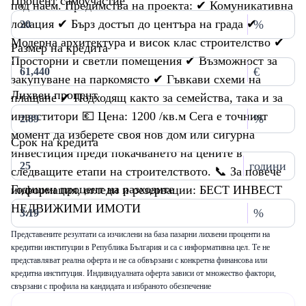
Процент самоучастие
под наем. Предимства на проекта: ✔ Комуникативна
локация ✔ Бърз достъп до центъра на града ✔
%
Модерна архитектура и висок клас строителство ✔
Размер на кредита
Просторни и светли помещения ✔ Възможност за
€
закупуване на паркомясто ✔ Гъвкави схеми на
Лихвен процент
плащане ✔ Подходящ както за семейства, така и за
инвеститори 💶 Цена: 1200 /кв.м Сега е точният
%
момент да изберете своя нов дом или сигурна
Срок на кредита
инвестиция преди покачването на цените в
години
следващите етапи на строителството. 📞 За повече
Годишен процент на разходите
информация, огледи и резервации: БЕСТ ИНВЕСТ
НЕДВИЖИМИ ИМОТИ
%
Представените резултати са изчислени на база пазарни лихвени проценти на
кредитни институции в Република България и са с информативна цел. Те не
представляват реална оферта и не са обвързани с конкретна финансова или
кредитна институция. Индивидуалната оферта зависи от множество фактори,
свързани с профила на кандидата и избраното обезпечение