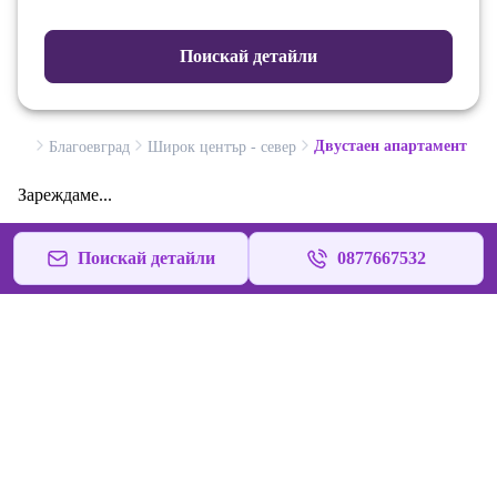
Поискай детайли
Двустаен апартамент
Благоевград
Широк център - север
Зареждаме...
Поискай детайли
0877667532