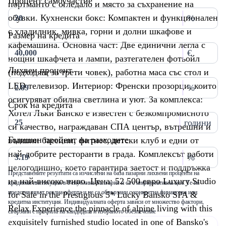
Процент самоучастие
портманто с огледало и място за съхранение на
обувки. Кухненски бокс: Компактен и функционален
%
с хладилник, мивка, горни и долни шкафове и
Размер на кредита
кафемашина. Основна част: Две единични легла с
€
нощни шкафчета и лампи, разтегателен фотьойл
Лихвен процент
(подходящ за трети човек), работна маса със стол и
LED телевизор. Интериор: Френски прозорци, които
%
осигуряват обилна светлина и уют. За комплекса:
Срок на кредита
Хотел Лъки Банско е известен с безкомпромисното
години
си качество, награждаван СПА център, вътрешни и
Годишен процент на разходите
външни басейни, фитнес, детски клуб и едни от
най-добрите ресторанти в града. Комплексът работи
%
целогодишно, което гарантира заетост и поддръжка
Представените резултати са изчислени на база пазарни лихвени проценти на
на най-високо ниво. Цена: 52 500 евро Luxury Studio
кредитни институции в Република България и са с информативна цел. Те не
представляват реална оферта и не са обвързани с конкретна финансова или
for Sale in the Prestigious 5* Lucky Bansko SPA &
кредитна институция. Индивидуалната оферта зависи от множество фактори,
Relax Experience the pinnacle of alpine living with this
свързани с профила на кандидата и избраното обезпечение
exquisitely furnished studio located in one of Bansko's