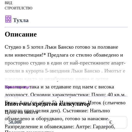
ВИД
СТРОИТЕЛСТВО
Тухла
Описание
Студио в 5 хотел Лъки Банско готово за ползване
или инвестиция!* Предлага се стилно обзаведено и
просторно студио в един от най-престижните апарт-
хотели в курорта 5-звездния Лъки Банско . Имотът е
идеален както за незабравими зимни и летни
ваканции, така и за отдаване под наем с висока
Прочети още
доходност. Основни характеристики: Площ: 40 кв.м.
Етаж: 4-ти (от общо 5). Изложение: Изток (слънчево
Ипотечен кредитен калкулатор
и топло през целия ден). Състояние: Напълно
Цена на имота
обзаведено и оборудвано, готово за нанасяне.
€
Разпределение и обзавеждане: Антре: Гардероб,