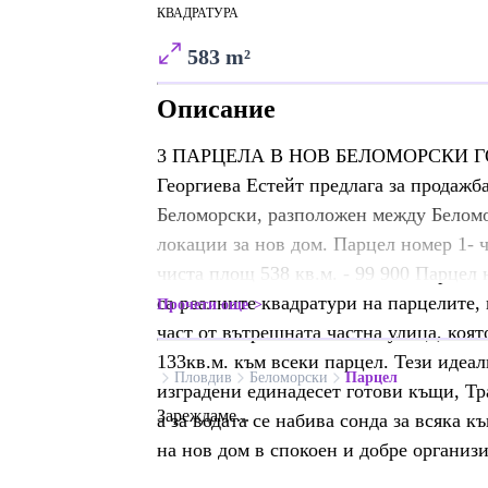
КВАДРАТУРА
583 m²
Описание
3 ПАРЦЕЛА В НОВ БЕЛОМОРСКИ Г
Георгиева Естейт предлага за продажб
Беломорски, разположен между Беломо
локации за нов дом. Парцел номер 1- 
чиста площ 538 кв.м. - 99 900 Парцел 
са реалните квадратури на парцелите, 
Прочети още
част от вътрешната частна улица, коят
133кв.м. към всеки парцел. Тези идеа
Пловдив
Беломорски
Парцел
изградени единадесет готови къщи, Тр
Зареждаме...
а за водата се набива сонда за всяка 
на нов дом в спокоен и добре организ