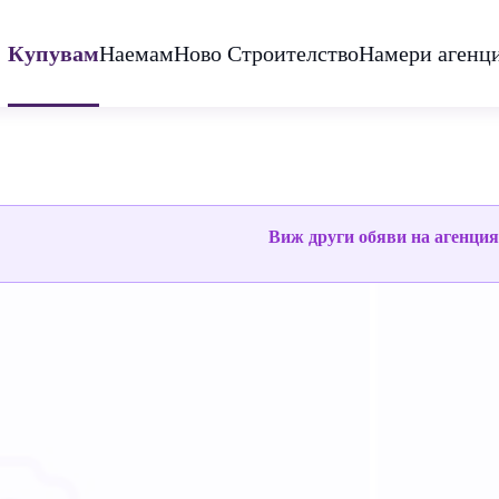
Купувам
Наемам
Ново Строителство
Намери агенц
Виж други обяви на агенци