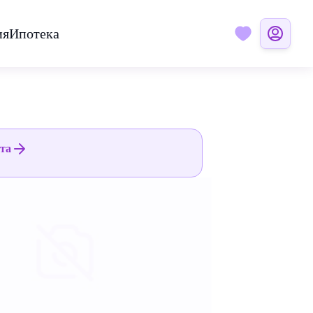
ия
Ипотека
ята