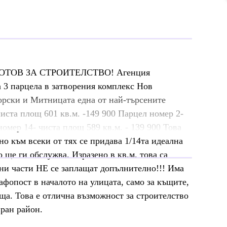
ОТОВ ЗА СТРОИТЕЛСТВО! Агенция
а 3 парцела в затворения комплекс Нов
рски и Митницата една от най-търсените
чиста площ 601 кв.м. -149 900 Парцел номер 2-
номер 14- чиста площ 589 кв.м. - 139 900 Това
но към всеки от тях се придава 1/14та идеална
о ще ги обслужва. Изразено в кв.м. това са
лни части НЕ се заплащат допълнително!!! Има
афопост в началото на улицата, само за къщите,
къща. Това е отлична възможност за строителство
иран район.