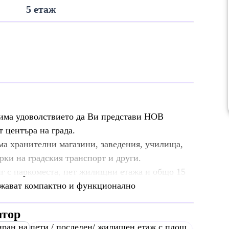
5 етаж
ма удоволствието да Ви представи НОВ
т центъра на града.
ма хранителни магазини, заведения, училища,
рки на градския транспорт и други.
нг с паркоместа, пет жилищни етажа и общо 15
тежават компактно и функционално
атор
иран на пети / последен/ жилищен етаж с площ