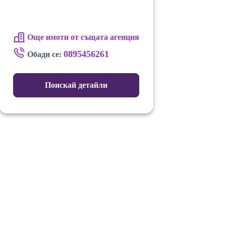
Още имоти от същата агенция
0895456261
Обади се:
Поискай детайли