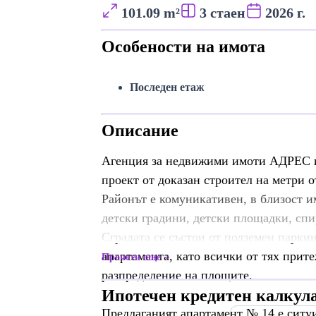
101.09 m²
3 стаен
2026 г.
Особености на имота
Последен етаж
Описание
Агенция за недвижими имоти АДРЕС и
проект от доказан строител на метри о
Районът е комуникативен, в близост и
детски градини, детски площадки, спи
Сградата се състои от подземен парки
апартамента, като всички от тях при
Прочети още
разпределение на площите.
Ипотечен кредитен калкул
Предлаганият апартамент № 14 е ситу