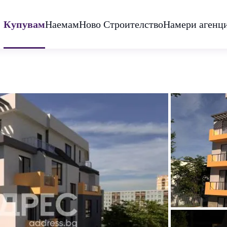
Купувам
Наемам
Ново Строителство
Намери агенц