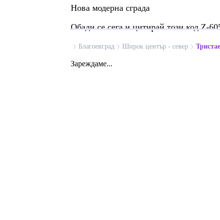
Нова модерна сграда
Обади се сега и цитирай този код Z-60
Благоевград
Широк център - север
Триста
Зареждаме...