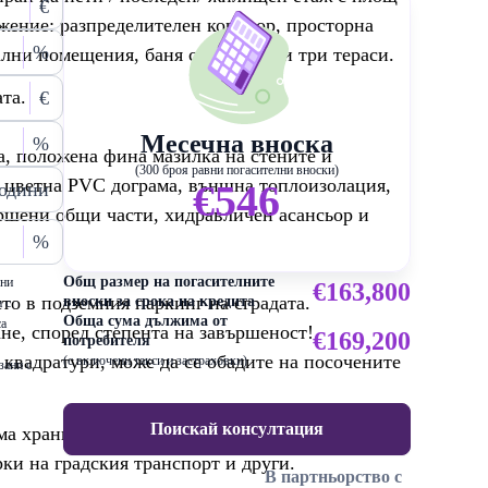
€
ожение: разпределителен коридор, просторна
%
ални помещения, баня с тоалетна и три тераси.
та.
€
Месечна вноска
%
а, положена фина мазилка на стените и
(300 броя равни погасителни вноски)
а, цветна PVC дограма, външна топлоизолация,
€546
одини
ършени общи части, хидравличен асансьор и
%
Общ размер на погасителните
ени
€163,800
то в подземния паркинг на сградата.
вноски за срока на кредита
 с
Обща сума дължима от
са
не, според степента на завършеност!
€169,200
потребителя
квадратури, може да се обадите на посочените
(с включени такси и застраховки)
зани с
Поискай консултация
ма хранителни магазини, заведения, училища,
ки на градския транспорт и други.
В партньорство с