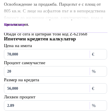
Освобождение за продажба. Парцелът е с площ от
805 кв.м. С лице на асфалтов път и в непоредствена
близост до жилищни сгради, електричество, вода и
канализация.
Прочети още
Обади се сега и цитирай този код Z-621668
Ипотечен кредитен калкулатор
Цена на имота
€
Процент самоучастие
%
Размер на кредита
€
Лихвен процент
%