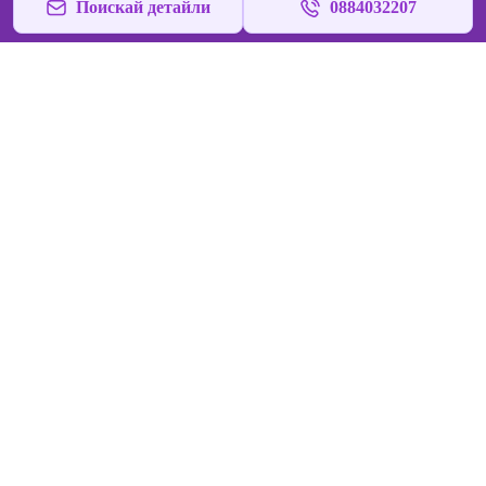
Поискай детайли
0884032207