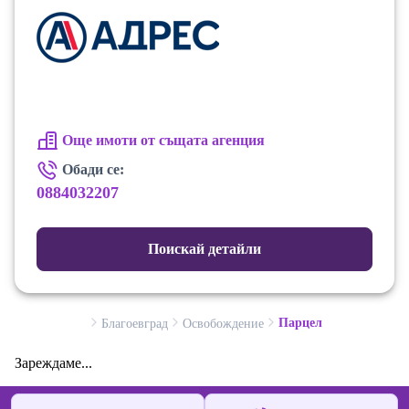
Още имоти от същата агенция
Обади се:
0884032207
Поискай детайли
Парцел
Благоевград
Освобождение
Зареждаме...