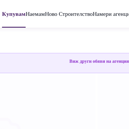
Купувам
Наемам
Ново Строителство
Намери агенц
Виж други обяви на агенци