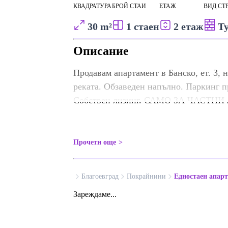
КВАДРАТУРА
БРОЙ СТАИ
ЕТАЖ
ВИД СТ
30 m²
1 стаен
2 етаж
Т
Описание
Продавам апартамент в Банско, ет. 3, н
реката. Обзаведен напълно. Паркинг п
Собствен лизинг. САМО ЗА ЧАСТНИ
Прочети още
Благоевград
Покрайнини
Едностаен апар
Зареждаме...