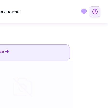
ия
Ипотека
ята