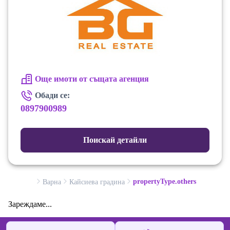
Още имоти от същата агенция
Обади се:
0897900989
Поискай детайли
propertyType.others
Варна
Кайсиева градина
Зареждаме...