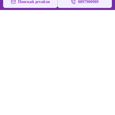
Поискай детайли
0897900989