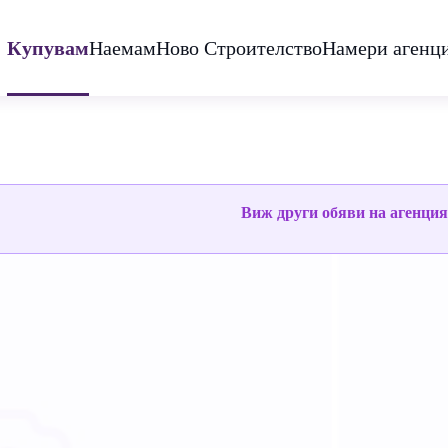
Купувам
Наемам
Ново Строителство
Намери агенц
Виж други обяви на агенци