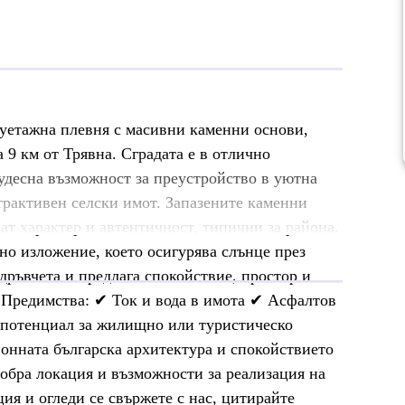
вуетажна плевня с масивни каменни основи,
 9 км от Трявна. Сградата е в отлично
удесна възможност за преустройство в уютна
трактивен селски имот. Запазените каменни
т характер и автентичност, типични за района.
но изложение, което осигурява слънце през
дръвчета и предлага спокойствие, простор и
. Предимства: ✔ Ток и вода в имота ✔ Асфалтов
 потенциал за жилищно или туристическо
онната българска архитектура и спокойствието
добра локация и възможности за реализация на
ия и огледи се свържете с нас, цитирайте