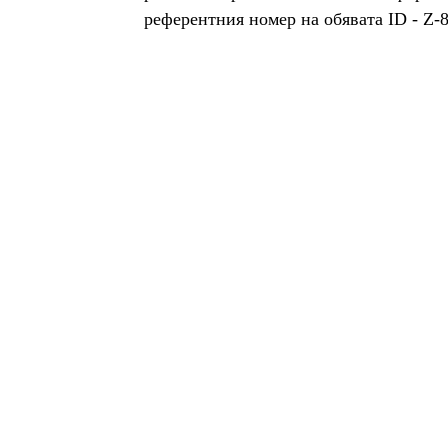
референтния номер на обявата ID - Z-
За Zimoti
За а