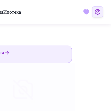
ия
Ипотека
ята