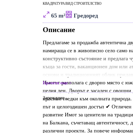
КВАДРАТУРА
ВИД СТРОИТЕЛСТВО
65 m²
Гредоред
Описание
Предлагаме за продажба автентична д
намираща се в живописно село само на
конструктивно състояние и предлага ч
къща за гости, ваканционен дом или а
основи и традиционният облик придава
Имотът разполага с дворно място с юж
Прочети още
целия ден. Дворът е засаден с овощни 
Зареждаме...
красиви гледки към околната природа
път и целогодишен достъп ✔ Отличен
развитие Имот за ценители на традици
на Балкана, съчетаващ автентичност, 
различни проекти. За повече информац