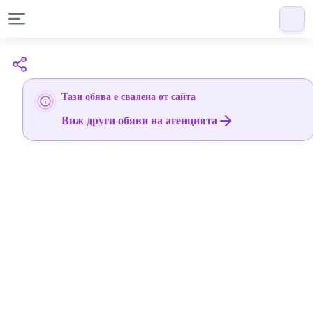
Тази обява е свалена от сайта
Виж други обяви на агенцията