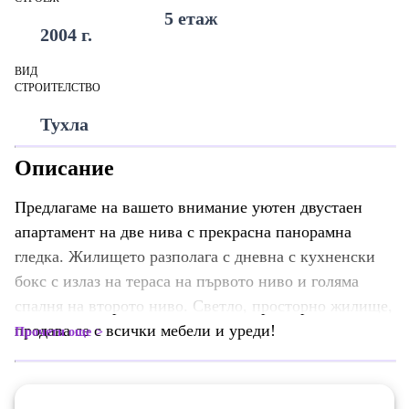
5 етаж
2004 г.
ВИД
СТРОИТЕЛСТВО
Тухла
Описание
Предлагаме на вашето внимание уютен двустаен
апартамент на две нива с прекрасна панорамна
гледка. Жилището разполага с дневна с кухненски
бокс с излаз на тераса на първото ниво и голяма
спалня на второто ниво. Светло, просторно жилище,
продава се с всички мебели и уреди!
Прочети още