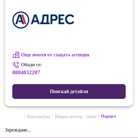
Още имоти от същата агенция
Обади се:
0884032207
Поискай детайли
Парцел
Благоевград
Широк център - север
Зареждаме...