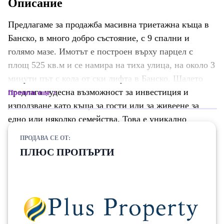
Описание
Предлагаме за продажба масивна триетажна къща в
Банско, в много добро състояние, с 9 спални и
голямо мазе. Имотът е построен върху парцел с
площ 525 кв.м и се намира на тиха улица, на около 3
минути път с кола от ски лифта в Банско. Шалето
предлага чудесна възможност за инвестиция и
Прочети още
използване като къща за гости или за живеене за
едно или няколко семейства. Това е уникално
предложение за днешния пазар имайки предвид
ПРОДАВА СЕ ОТ:
квадратурата, цената и състоянието на имота.
ПЛЮС ПРОПЪРТИ
Имотът е със застроена площ от 583 кв.м и се състои
от 3 етажа с площ от 138,80 кв.м всеки и сутерен с
площ от 166 кв.м. Има много големи стаи с големи
прозорци и просторни балкони. 1-ви етаж; има
модерна и напълно оборудвана кухня с остров,