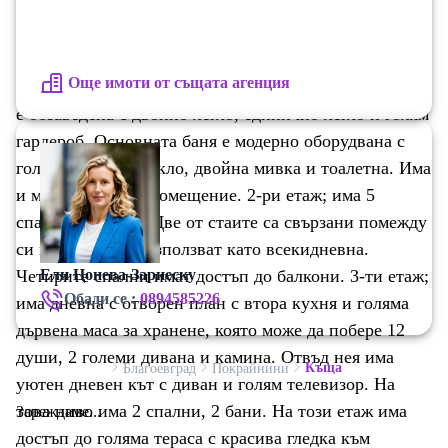
голяма трапезария и уютен кът за почивка с удобен
диван, голям телевизор и камина на пелети. На това
ниво има 2 спални - едната от тях е красиво
Още имоти от същата агенция
обзаведена с двойно легло и има гардероб, а другата
е обзаведена с двойно легло, единично легло и голям
гардероб. Основната баня е модерно оборудвана с
голям душ със стъкло, двойна мивка и тоалетна. Има
и малко перално помещение. 2-ри етаж; има 5
спални и 4 бани. Две от стаите са свързани помежду
си и могат да се използват като всекидневна.
Четирите спални имат достъп до балкони. 3-ти етаж;
Ели Цонева-Зарнеску
Обади се :
0894585226
има дневна с отворен план с втора кухня и голяма
дървена маса за хранене, която може да побере 12
души, 2 големи дивана и камина. Отвъд нея има
Къща
Благоевград
Покрайнини
уютен дневен кът с диван и голям телевизор. На
това ниво има 2 спални, 2 бани. На този етаж има
Зареждаме...
достъп до голяма тераса с красива гледка към