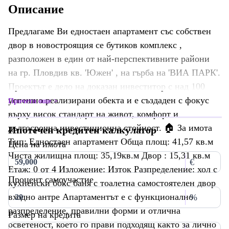
Описание
Предлагаме Ви едностаен апартамент със собствен
двор в новостроящия се бутиков комплекс ,
разположен в един от най-перспективните райони
на гр. Пловдив кв. 'Южен' , на гърба на 'ВИА ПАРК'.
Проектът е дело на доказан инвеститор с над 100
успешно реализирани обекта и е създаден с фокус
Прочети още
върху висок стандарт на живот, комфорт и
дългосрочна инвестиционна стойност. 🏠 За имота
Ипотечен кредитен калкулатор
Тип: Едностаен апартамент Обща площ: 41,57 кв.м
Цена на имота
Чиста жилищна площ: 35,19кв.м Двор : 15,31 кв.м
€
Етаж: 0 от 4 Изложение: Изток Разпределение: хол с
Процент самоучастие
кухненски бокс баня с тоалетна самостоятелен двор
входно антре Апартаментът е с функционално
%
разпределение, правилни форми и отлична
Размер на кредита
осветеност, което го прави подходящ както за лично