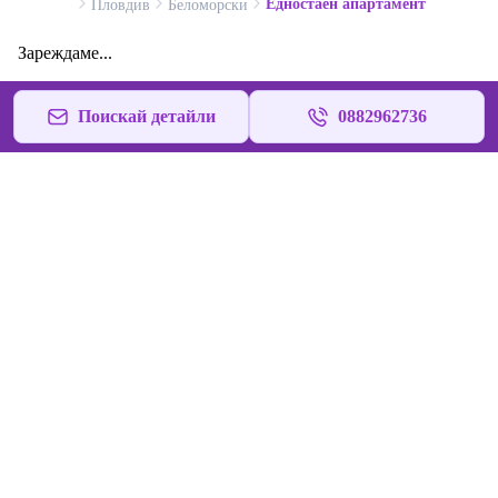
Едностаен апартамент
Пловдив
Беломорски
Зареждаме...
Поискай детайли
0882962736