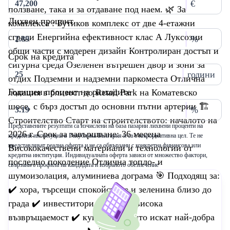
€
ползване, така и за отдаване под наем. 🌿 За
Лихвен процент
комплекса : Бутиков комплекс от две 4-етажни
сгради Енергийна ефективност клас А Луксозни
%
общи части с модерен дизайн Контролиран достъп и
Срок на кредита
сигурна среда Озеленен вътрешен двор и зони за
години
отдих Подземни и надземни паркоместа Отлична
Годишен процент на разходите
локация в близост до Retail Park на Коматевско
шосе, с бърз достъп до основни пътни артерии 🏗️
%
Строителство Старт на строителството: началото на
Представените резултати са изчислени на база пазарни лихвени проценти на
2026 г. Срок за завършване: 36 месеца
кредитни институции в Република България и са с информативна цел. Те не
представляват реална оферта и не са обвързани с конкретна финансова или
Висококачествени материали и технологии от
кредитна институция. Индивидуалната оферта зависи от множество фактори,
последно поколение Отлична топло- и
свързани с профила на кандидата и избраното обезпечение
шумоизолация, алуминиева дограма 🎯 Подходящ за:
✔️ хора, търсещи спокойствие и зеленина близо до
града ✔️ инвеститори, търсещи висока
възвръщаемост ✔️ купувачи, които искат най-добра