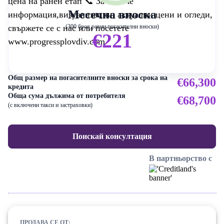
цена на ранен етап 📞 За повече
Месечна вноска
информация,визуализации, актуални цени и огледи,
свържете се с нас или посетете
(300 броя равни погасителни вноски)
€221
www.progressplovdiv.com
Общ размер на погасителните вноски за срока на
€66,300
кредита
Обща сума дължима от потребителя
€68,700
(с включени такси и застраховки)
Поискай консултация
В партньорство с
ПРОДАВА СЕ ОТ: