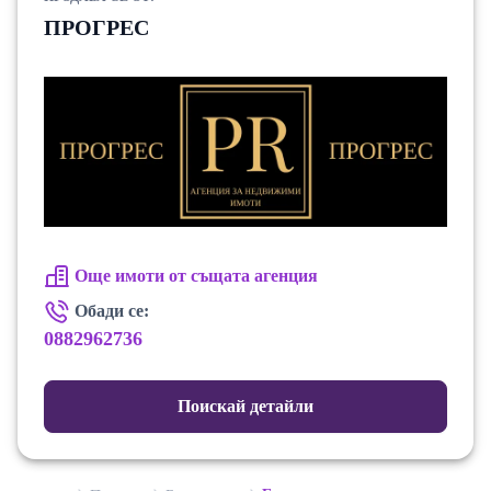
ПРОГРЕС
Още имоти от същата агенция
Обади се:
0882962736
Поискай детайли