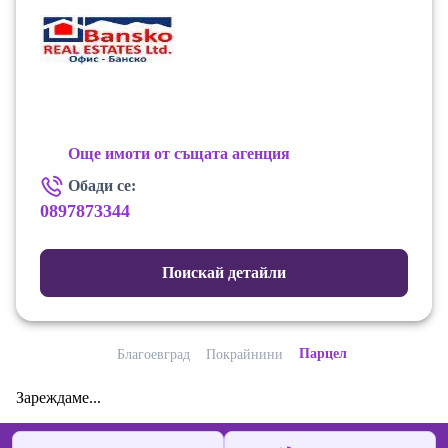
Още имоти от същата агенция
Обади се:
0897873344
Поискай детайли
Парцел
Благоевград
Покрайнини
Зареждаме...