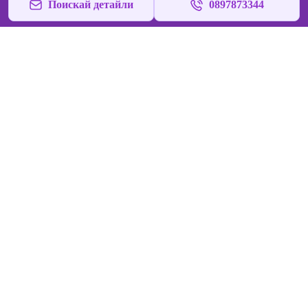
Поискай детайли
0897873344