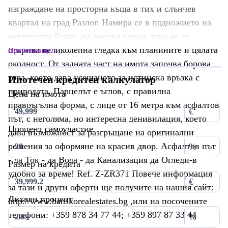
изграждане на просторна къща в тих и слънчев
квартал на град Разлог. Намира се в подножието на
местността Голак ,на висока улица, така че се
открива великолепна гледка към планините и цялата
Прочети още
околност. От задната част на имота започва борова
гора, което дава усещането за истинска връзка с
Ипотечен кредитен калкулатор
природата. Парцелът е ъглов, с правилна
Цена на имота
правоъгълна форма, с лице от 16 метра към асфалтов
€
път, с неголямa, но интересна денивилация, което
Процент самоучастие
дава възможност за разгръщане на оригинални
решения за оформяне на красив двор. Асфалтов път
%
- да Ток - да Вода - да Канализация да Огледи-в
Размер на кредита
удобно за време! Ref. Z-ZR371 Повече информация
€
за тази и други оферти ще получите на нашия сайт:
Лихвен процент
http://www.banskorealestates.bg ,или на посочените
телефони: +359 878 34 77 44; +359 897 87 33 44
%