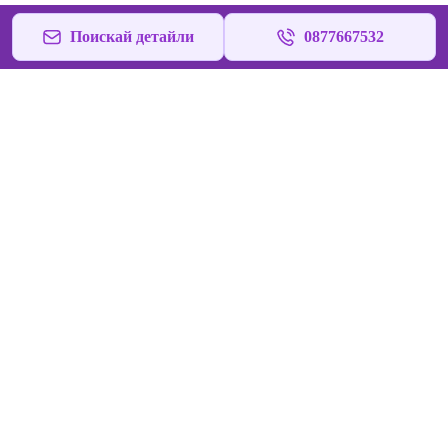
Поискай детайли
0877667532