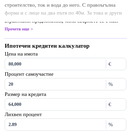
строителство, ток и вода до него. С правоъгълна
форма и с лице на два пътя по 40м. За това и други
атрактивни предложения, моля свържете се с нас.
Прочети още
Ипотечен кредитен калкулатор
Цена на имота
€
Процент самоучастие
%
Размер на кредита
€
Лихвен процент
%