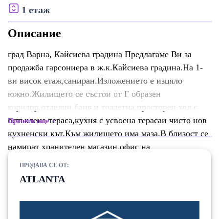
1 етаж
Описание
град Варна, Кайсиева градина Предлагаме Ви за
продажба гарсониера в ж.к.Кайсиева градина.На 1-
ви висок етаж,саниран.Изложението е изцяло
южно.Жилището се състои от Г образен
коридор,отделни баня и тоалетна,просторен хол с
остъклена тераса,кухня с усвоена терасаи чисто нов
Прочети още
кухненски кът.Към жилището има маза.В близост се
намират хранителен магазин,офис на
Спиди,училище,детска градина,пазарче,автобусни
ПРОДАВА СЕ ОТ:
спирки.Имота не е използван след направата на
ATLANTA
ремонта.