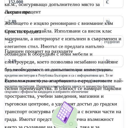
€
кв.м., осигуряващо допълнително място за
Лихвен процент
съхранение.
%
Жилището е изцяло реновирано с внимание към
качеството и детайла. Използвани са висок клас
Срок на кредита
материали, а интериорът е изпълнен в съвременен и
години
елегантен стил. Имотът се предлага напълно
Годишен процент на разходите
обзаведен и оборудван с нови мебели и
%
електроуреди, което позволява незабавно нанасяне
без необходимост от допълнителни инвестиции.
Представените резултати са изчислени на база пазарни лихвени проценти на
кредитни институции в Република България и са с информативна цел. Те не
Разположението на апартамента е сред неговите най-
представляват реална оферта и не са обвързани с конкретна финансова или
кредитна институция. Индивидуалната оферта зависи от множество фактори,
силни преимущества. В близост се намират паркови
свързани с профила на кандидата и избраното обезпечение
пространства, учебни заведения, магазини и
търговски центрове, а удобният достъп до градски
транспорт осигурява бърза връзка с всички части на
града. Имотът представлява отлична възможност
както за създаване на уютен дом, така и за