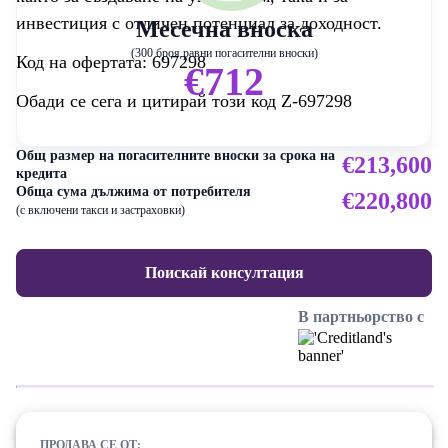
инвестиция с отличен потенциал за доходност.
Месечна вноска
(300 броя равни погасителни вноски)
Код на офертата: 697298
€712
Обади се сега и цитирай този код Z-697298
Общ размер на погасителните вноски за срока на
€213,600
кредита
Обща сума дължима от потребителя
€220,800
(с включени такси и застраховки)
Поискай консултация
В партньорство с
ПРОДАВА СЕ ОТ: