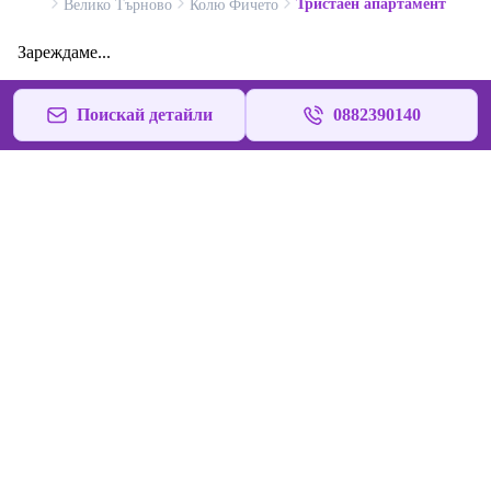
Тристаен апартамент
Велико Търново
Колю Фичето
Зареждаме...
Поискай детайли
0882390140