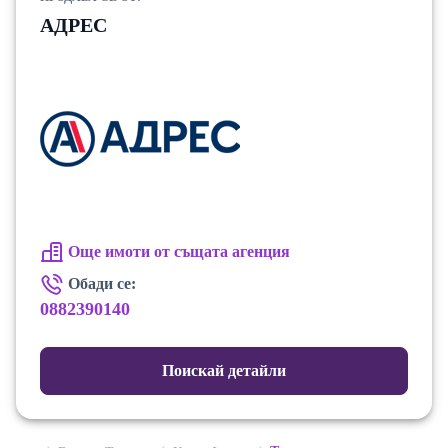
АДРЕС
Още имоти от същата агенция
Обади се:
0882390140
Поискай детайли