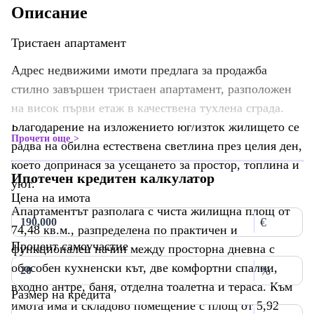
Описание
Тристаен апартамент
Адрес недвижими имоти предлага за продажба
стилно завършен тристаен апартамент, разположен
на висок първи етаж в качествена тухлена сграда.
Благодарение на изложението юг/изток жилището се
Прочети още
радва на обилна естествена светлина през целия ден,
което допринася за усещането за простор, топлина и
Ипотечен кредитен калкулатор
уют.
Цена на имота
Апартаментът разполага с чиста жилищна площ от
€
74,48 кв.м., разпределена по практичен и
Процент самоучастие
функционален начин между просторна дневна с
обособен кухненски кът, две комфортни спални,
%
входно антре, баня, отделна тоалетна и тераса. Към
Размер на кредита
имота има и складово помещение с площ от 5,92