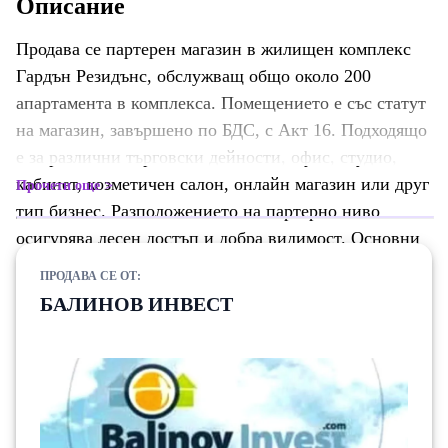
Описание
Продава се партерен магазин в жилищен комплекс
Гардън Резидънс, обслужващ общо около 200
апартамента в комплекса. Помещението е със статут
на магазин, завършено по БДС, с Акт 16. Подходящо
е за различни търговски дейности, офис, студио,
кабинет, козметичен салон, онлайн магазин или друг
Прочети още
тип бизнес. Разположението на партерно ниво
осигурява лесен достъп и добра видимост. Основни
характеристики: Статут: Магазин Акт 16 По БДС
ПРОДАВА СЕ ОТ:
Площ с общи части: 25 кв.м Площ по кадастър без
БАЛИНОВ ИНВЕСТ
общи части: 19 кв.м Партерно помещение
Подходящо за офис и различни търговски дейности
Възможност за покупка с ипотечен кредит Имотът е
добра възможност както за собствен бизнес, така и
за инвестиция с цел отдаване под наем.