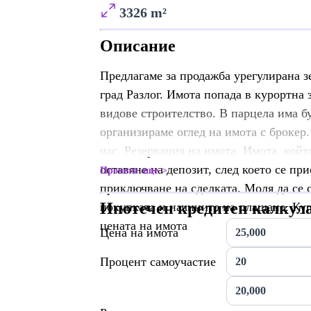
3326 m²
Описание
Предлагаме за продажба урегулирана з
град Разлог. Имота попада в курортна 
видове строителство. В парцела има б
организираме оглед на имота с брокер.
час. Резервация на имота. Имота, койт
оставяне на депозит, след което се пр
Прочети още
приключване на сделката. Моля да се 
Ипотечен кредитен калкул
покупката и начините на плащане. Куп
цената на имота
Цена на имота
Процент самоучастие