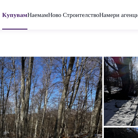
Купувам
Наемам
Ново Строителство
Намери агенц