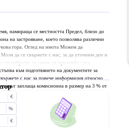
емя, намираща се местността Предел, близо до
зона на застрояване, което позволява различни
укова гора. Оглед на имота Можем да
 Моля да се свържете с нас, за да уточним ден и
о сте избрали, се сваля от продажба след
истъпва към подготвянето на документите за
свържете с нас за повече информация относно
атор
увачът заплаща комисионна в размер на 3 % от
€
%
€