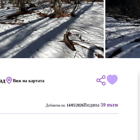
ад
Виж на картата
Видяна
59 пъти
Добавена на:
14/05/2026