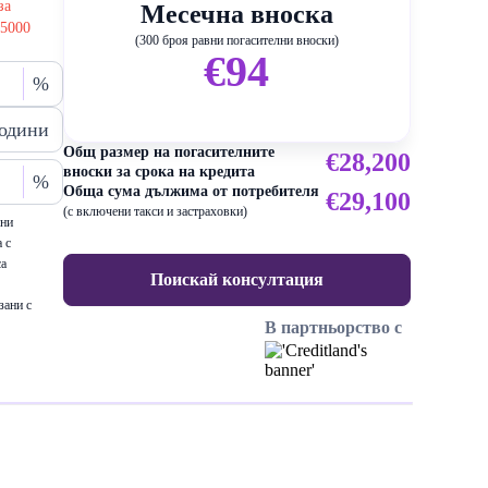
за
Месечна вноска
25000
(300 броя равни погасителни вноски)
€94
%
одини
Общ размер на погасителните
€28,200
вноски за срока на кредита
%
Обща сума дължима от потребителя
€29,100
(с включени такси и застраховки)
ени
 с
са
Поискай консултация
зани с
В партньорство с