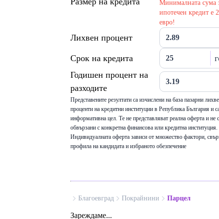
Размер на кредита
Минималната сума 
ипотечен кредит е 
евро!
Лихвен процент
Срок на кредита
г
Годишен процент на
разходите
Представените резултати са изчислени на база пазарни лихв
проценти на кредитни институции в Република България и са
информативна цел. Те не представляват реална оферта и не 
обвързани с конкретна финансова или кредитна институция.
Индивидуалната оферта зависи от множество фактори, свър
профила на кандидата и избраното обезпечение
Благоевград
Покрайнини
Парцел
Зареждаме...