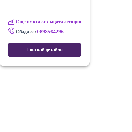
Още имоти от същата агенция
0898564296
Обади се:
Поискай детайли