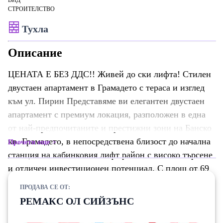
ВИД
СТРОИТЕЛСТВО
Тухла
Описание
ЦЕНАТА Е БЕЗ ДДС!! Живей до ски лифта! Стилен
двустаен апартамент в Грамадето с тераса и изглед
към ул. Пирин Представяме ви елегантен двустаен
апартамент с премиум локация, разположен в една
от най-предпочитаните и престижни зони на Банско
кв. Грамадето, в непосредствена близост до начална
Прочети още
станция на кабинковия лифт район с високо търсене
и отличен инвестиционен потенциал. С площ от 69
кв.м, този изключително уютен и напълно обзаведен
ПРОДАВА СЕ ОТ:
апартамент предлага идеалната комбинация от
РЕМАКС ОЛ СИЙЗЪНС
комфорт, стил и функционалност, създаден както за
лично ползване, така и за доходоносна инвестиция.