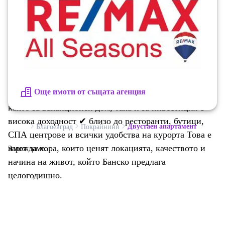
🏡 Разпределение: просторна и светла всекидневна с
кухненски бокс комфортна спалня с усещане за уют
модерна баня просторна тераса с красива гледка към
емблематичната ул. 'Пирин' ✨ Основни предимства:
✔ топ възлова локация на крачки от ски лифта ✔
напълно обзаведен и готов за нанасяне ✔ отлична
Още имоти от същата агенция
сграда в престижния район Грамадето ✔ идеален
както за ваканционен дом, така и за инвестиция с
висока доходност ✔ близо до ресторанти, бутици,
Двустаен апартамент
Благоевград
Покрайнини
СПА центрове и всички удобства на курорта Това е
имот за хора, които ценят локацията, качеството и
Зареждаме...
начина на живот, който Банско предлага
целогодишно.