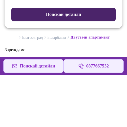
Поискай детайли
Двустаен апартамент
Благоевград
Баларбаши
Зареждаме...
Поискай детайли
0877667532