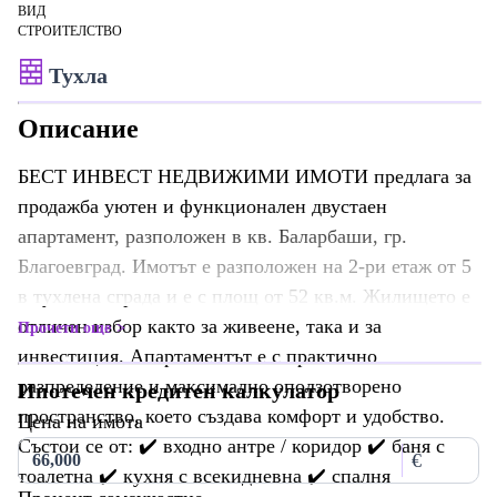
ВИД
СТРОИТЕЛСТВО
Тухла
Описание
БЕСТ ИНВЕСТ НЕДВИЖИМИ ИМОТИ предлага за
продажба уютен и функционален двустаен
апартамент, разположен в кв. Баларбаши, гр.
Благоевград. Имотът е разположен на 2-ри етаж от 5
в тухлена сграда и е с площ от 52 кв.м. Жилището е
отличен избор както за живеене, така и за
Прочети още
инвестиция. Апартаментът е с практично
разпределение и максимално оползотворено
Ипотечен кредитен калкулатор
пространство, което създава комфорт и удобство.
Цена на имота
Състои се от: ✔️ входно антре / коридор ✔️ баня с
€
тоалетна ✔️ кухня с всекидневна ✔️ спалня