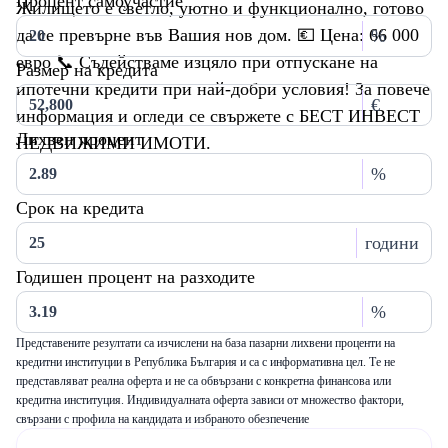
Процент самоучастие
Жилището е светло, уютно и функционално, готово
да се превърне във Вашия нов дом. 💶 Цена: 66 000
%
евро 📞 Съдействаме изцяло при отпускане на
Размер на кредита
ипотечни кредити при най-добри условия! За повече
€
информация и огледи се свържете с БЕСТ ИНВЕСТ
Лихвен процент
НЕДВИЖИМИ ИМОТИ.
%
Срок на кредита
години
Годишен процент на разходите
%
Представените резултати са изчислени на база пазарни лихвени проценти на
кредитни институции в Република България и са с информативна цел. Те не
представляват реална оферта и не са обвързани с конкретна финансова или
кредитна институция. Индивидуалната оферта зависи от множество фактори,
свързани с профила на кандидата и избраното обезпечение