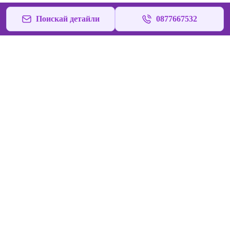
Поискай детайли
0877667532