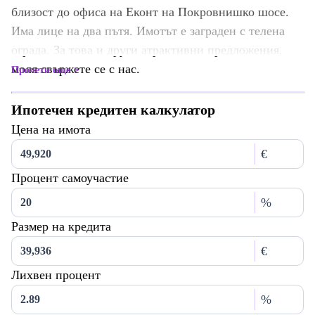
близост до офиса на Еконт на Покровнишко шосе.
Има лице на два пътя. Имотът е заграден с телена
ограда. За това и други атрактивни предложения,
моля свържете се с нас.
Прочети още
Ипотечен кредитен калкулатор
Цена на имота
€
Процент самоучастие
%
Размер на кредита
€
Лихвен процент
%