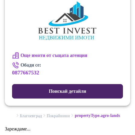
Още имоти от същата агенция
Обади се:
0877667532
Поискай детайли
propertyType.agro-lands
Благоевград
Покрайнини
Зареждаме...