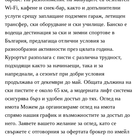
Wi-Fi, кафене и снек-бар, както и допълнителни
услуги срещу заплащане подземен гараж, летищен
трансфер, ски оборудване и ски училище. Банско е
водеща дестинация за ски и зимни спортове в
България, предлагаща отлични условия за
разнообразни активности през цялата година.
Курортът разполага с писти с различна трудност,
подходящи както за начинаещи, така и за
напреднали, а сезонът при добри условия
продължава от декември до май. Общата дължина на
ски пистите е около 65 км, а модерната лифт система
осигурява бърз и удобен достъп до тях. Оглед на
имота Можем да организираме оглед на имота
спрямо нашия график и възможностите за достъп до
него. Заявете вашето желание за оглед, като се
свържете с отговорния за офертата брокер по имейл