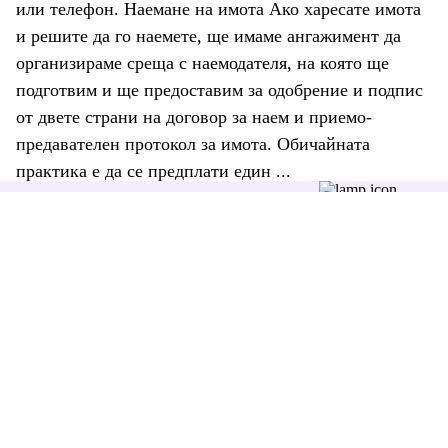
или телефон. Наемане на имота Ако харесате имота
и решите да го наемете, ще имаме ангажимент да
организираме среща с наемодателя, на която ще
подготвим и ще предоставим за одобрение и подпис
от двете страни на договор за наем и приемо-
предавателен протокол за имота. Обичайната
практика е да се предплати един ...
Последвайте ни:
+359 87 7806262
office@zimoti.com
Отдел “Обслужване на клиенти” е на разположение в делнични
дни, от 9 до 18 часа.
За Zimoti
Как да купя имот?
Как да отдам имот под наем?