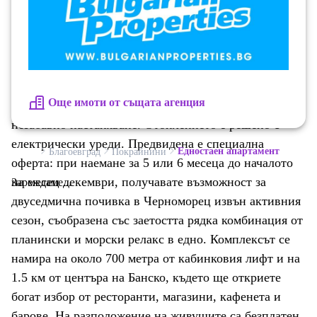
Разпределението е компактно и функционално:
входно пространство дневна зона с кухненски кът и
зона за сън баня с тоалетна тераса Общата площ на
имота е 44.55 кв.м (33.5 кв.м чиста площ и 11.05
кв.м общи части). Жилището е в отлично състояние,
Още имоти от същата агенция
напълно обзаведено и оборудвано, готово за
незабавно настаняване. Отоплението е решено с
електрически уреди. Предвидена е специална
Едностаен апартамент
Благоевград
Покрайнини
оферта: при наемане за 5 или 6 месеца до началото
на месец декември, получавате възможност за
Зареждаме...
двуседмична почивка в Черноморец извън активния
сезон, съобразена със заетостта рядка комбинация от
планински и морски релакс в едно. Комплексът се
намира на около 700 метра от кабинковия лифт и на
1.5 км от центъра на Банско, където ще откриете
богат избор от ресторанти, магазини, кафенета и
барове. На разположение на живущите са безплатен