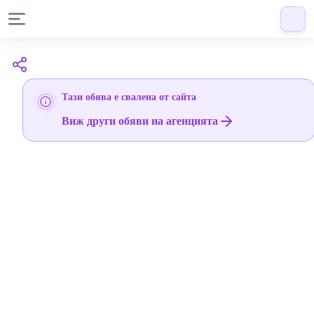
Тази обява е свалена от сайта
Виж други обяви на агенцията