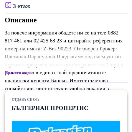
3 етаж
Описание
За повече информация обадете ни се на тел: 0882
817 461 или 02 425 68 23 и цитирайте референтния
номер на имота: Z-Bns 90223. Отговорен брокер:
Цветанка Парапунова Предлагаме под наем уютно
студио с прекрасна гледка към върховете на Пирин,
разположено в един от най-предпочитаните
Прочети още
планински курорти Банско. Имотът съчетава
спокойствие, чист въздух и удобна локация в
близост до планината. Жилището е разположено на
ОТДАВА СЕ ОТ:
трети етаж в сграда с контролиран достъп и
БЪЛГЕРИАН ПРОПЕРТИС
асансьор. Изложението е югозападно, което
осигурява много светлина и възможност да се
насладите на красиви залези от терасата.