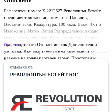
Описание
Референтен номер: Z-2212627 Революшън Естейт
представя тристаен апартамент в Пловдив,
Въстанически. Квадратура: 100 кв.м. Етаж: 4 от 5
Изложение: Изток, Запад Разпределение: входно
антре, хол с кухненски бокс, две спални, баня с
тоалетна, тераса Отопление: ток Допълнителни
Прочети още
удобства: Към апартамента има възможност за
наемане на голям партерен гараж. Просторен и
стилен тристаен апартамент (100 кв.м.), построен
ОТДАВА СЕ ОТ:
2024 г. и напълно обзаведен. Две спални с
РЕВОЛЮШЪН ЕСТЕЙТ ЮГ
непрекъснат достъп, дневна с кухненски кът,
просторна баня с прозорец. Светло и прохладно с
изложения Изток и Запад, готов за нанасяне. В
близост до имота ще намерите: - 'Белите брези' на
пешеходно разстояние до идеалния център.