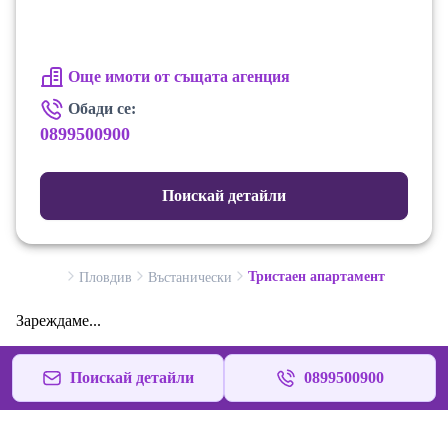
Информация за горепосочения имот, може да
получите чрез формата на запитване или чрез
директна връзка с нас на посочения телефон.
Още имоти от същата агенция
Обади се:
0899500900
Поискай детайли
Тристаен апартамент
Пловдив
Въстанически
Зареждаме...
Поискай детайли
0899500900