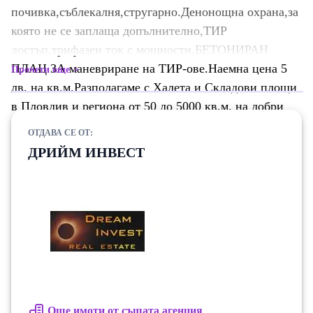
почивка,съблекалня,стругарно.Денонощна охрана,за
която не се заплаща допълнително,ТИР
достъп,трифазен ток с мощности,БЕТОНИРАН
ПЛАЦ ЗА маневриране на ТИР-ове.Наемна цена 5
Прочети още
лв. на кв.м.Разполагаме с Халета и Складови площи
в Пловдив и региона от 50 до 5000 кв.м. на добри
цени.Ние сме с над 15 годишен опит в областта на
ОТДАВА СЕ ОТ:
промишлените имоти.
ДРИЙМ ИНВЕСТ
Още имоти от същата агенция