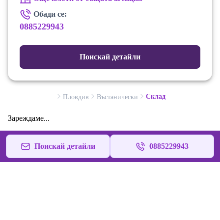
Обади се:
0885229943
Поискай детайли
Склад
Пловдив
Въстанически
Зареждаме...
Поискай детайли
0885229943