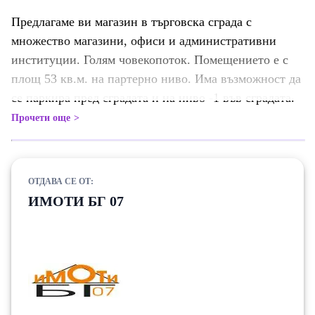
Предлагаме ви магазин в търговска сграда с
множество магазини, офиси и административни
институции. Голям човекопоток. Помещението е с
площ 53 кв.м. на партерно ниво. Има възможност да
се паркира пред сградата и на ниво -1 във сградата.
Прочети още
ОТДАВА СЕ ОТ:
ИМОТИ БГ 07