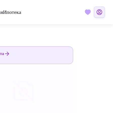
ия
Ипотека
ята