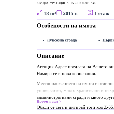
КВАДРАТУРА
ГОДИНА НА СТРОЕЖ
ЕТАЖ
18 m²
2015 г.
1 етаж
Особености на имота
Луксозна сграда
Първи
Описание
Агенция Адрес предлага на Вашето вн
Намира се в нова кооперация.
Местоположението на имота е отлично,
университет, много хранителни и нехр
административни сгради и много друг
Прочети още
Обади се сега и цитирай този код Z-65