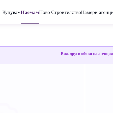
Купувам
Наемам
Ново Строителство
Намери агенц
Виж други обяви на агенци