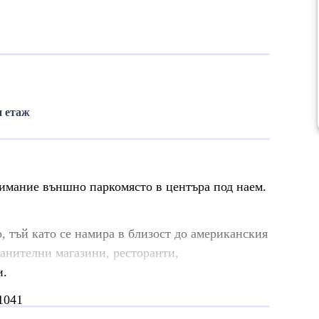
 етаж
имание външно паркомясто в центъра под наем.
 тъй като се намира в близост до американския
анителни магазини, ресторанти,
и.
1041