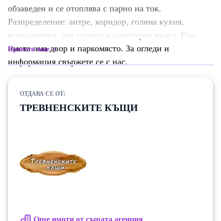
обзаведен и се отоплява с парно на ток.
Разпределение: антре, коридор, голяма кухня,
всекидневна, две спални и санитарен възел. Към
имота има двор и паркомясто. За огледи и
Прочети още
информация свържете се с нас.
ОТДАВА СЕ ОТ:
ТРЕВНЕНСКИТЕ КЪЩИ
Още имоти от същата агенция