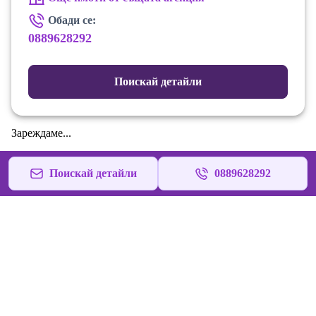
Обади се:
0889628292
Поискай детайли
Зареждаме...
Поискай детайли
0889628292