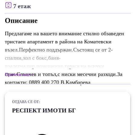
7 етаж
Описание
Предлагаме на вашето внимание стилно обзаведен
тристаен апартамент в района на Коматевски
възел.Перфектно поддържан.Състоящ се от 2-
спални,хол с бокс,баня-
тоалетна,пер.помещение,тераса на всички
стаи.Слънчев и топъл,с ниски месечни разходи.За
Прочети още
контакти: 0889 400 270 В.Камбарева
ОТДАВА СЕ ОТ:
РЕСПЕКТ ИМОТИ БГ