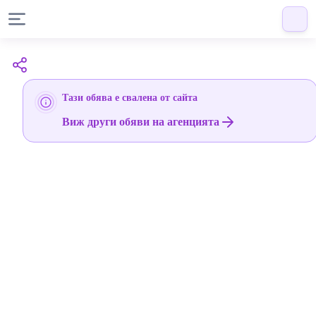
Тази обява е свалена от сайта
Виж други обяви на агенцията