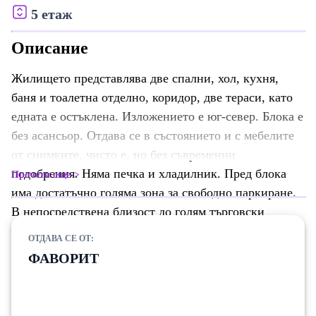
5 етаж
Описание
Жилището представлява две спални, хол, кухня,
баня и тоалетна отделно, коридор, две тераси, като
едната е остъклена. Изложението е юг-север. Блока е
без асансьор. Отдава се в състоянието и с мебелите
от снимките, чисто е, но без съвременни
подобрения. Няма печка и хладилник. Пред блока
Прочети още
има достатъчно голяма зона за свободно паркиране.
В непосредствена близост до голям търговски
център, училище, детска градина, Общината,
ОТДАВА СЕ ОТ:
автобусни спирки до всяка точка на града.
ФАВОРИТ
Апартамента е с външна изолация