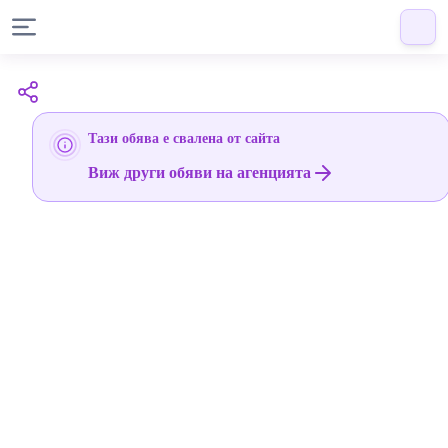
Тази обява е свалена от сайта
Виж други обяви на агенцията