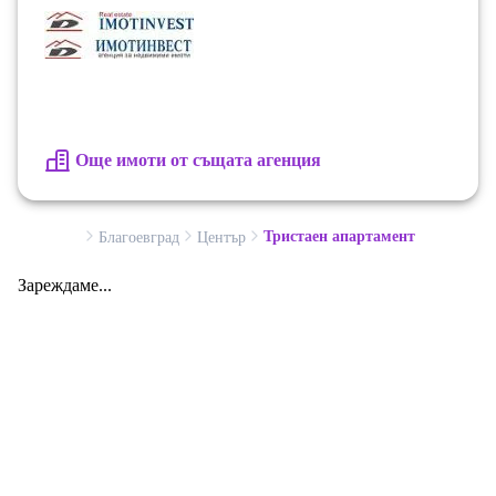
категория. Двете спални осигуряват спокойствие и
комфорт, а просторната дневна и трапезария
създават усещане за стил, светлина и хармония.
Идеален избор за хора с високи изисквания към
качеството, удобството и локацията.
Още имоти от същата агенция
Тристаен апартамент
Благоевград
Център
Зареждаме...