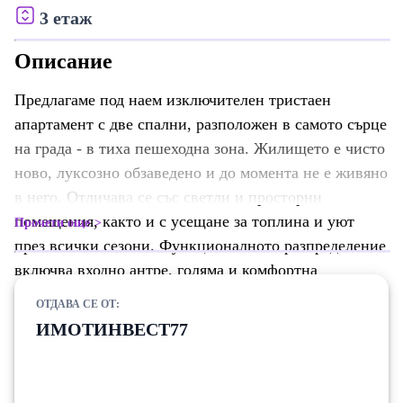
3 етаж
Описание
Предлагаме под наем изключителен тристаен
апартамент с две спални, разположен в самото сърце
на града - в тиха пешеходна зона. Жилището е чисто
ново, луксозно обзаведено и до момента не е живяно
в него. Отличава се със светли и просторни
помещения, както и с усещане за топлина и уют
Прочети още
през всички сезони. Функционалното разпределение
включва входно антре, голяма и комфортна
трапезария с дневна зона, две отделни спални, две
ОТДАВА СЕ ОТ:
санитарни помещения, както и самостоятелно
ИМОТИНВЕСТ77
перално помещение. Всеки детайл е подбран с вкус
и внимание, като са използвани мебели от висок
клас и съвременни електроуреди от премиум