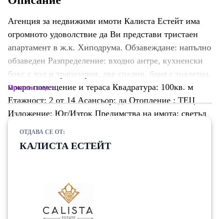
Описание
Агенция за недвижими имоти Калиста Естейт има
огромното удоволствие да Ви представи тристаен
апартамент в ж.к. Хиподрума. Обзавеждане: напълно
обзаведен Разпределение: входно антре, кухненски
бокс с хол и трапезария, две спални, баня с тоалетна,
мокро помещение и тераса Квадратура: 100кв. м
Прочети още
Етажност: 2 от 14 Асансьор: да Отопление : ТЕЦ
Изложение: Юг/Изток Предимства на имота: светъл
и просторен на комуникативна локация. Намира се в
ОТДАВА СЕ ОТ:
непосредствена близост до парк, метростанция,
КАЛИСТА ЕСТЕЙТ
заведения, хранителни магазини, училище, детска
градина и търговски обекти. Апартаментът
разполага с КЛИМАТИК. РЕФ.НОМЕР: Z-2102180
При проявен интерес към тази оферта или ако
желаете БЕЗПЛАТНА консултация, може да се