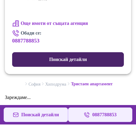
свържете с нас на посочения телефон.
Още имоти от същата агенция
Обади се:
0887788853
Поискай детайли
Тристаен апартамент
София
Хиподрума
Зареждаме...
Поискай детайли
0887788853