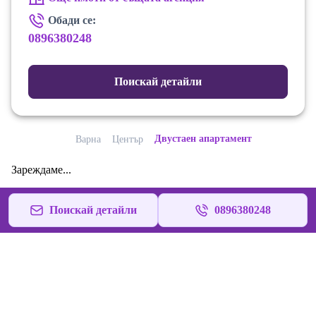
Обади се:
0896380248
Поискай детайли
Двустаен апартамент
Варна
Център
Зареждаме...
Поискай детайли
0896380248