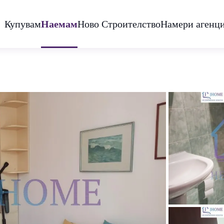
Купувам
Наемам
Ново Строителство
Намери агенц