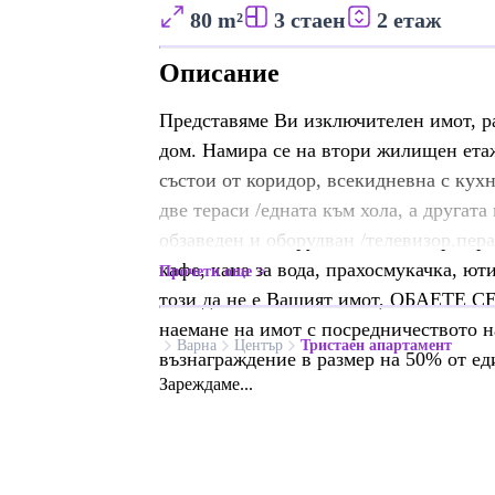
80 m²
3 стаен
2 етаж
Описание
Представяме Ви изключителен имот, р
дом. Намира се на втори жилищен етаж
състои от коридор, всекидневна с кухн
две тераси /едната към хола, а другат
обзаведен и оборудван /телевизор,пера
кафе, кана за вода, прахосмукачка, юти
Прочети още
този да не е Вашият имот, ОБАЕТЕ СЕ
наемане на имот с посредничеството
Варна
Център
Тристаен апартамент
възнаграждение в размер на 50% от ед
Зареждаме...