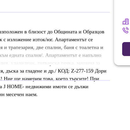
азположен в близост до Общината и Образцов
 с изложение изток/юг. Апартаментът се
я и трапезария, две спални, баня с тоалетна и
а към едната спалня/. Апартаментът е напълно
лня, хладилник, готварска печка, машина за
я, дъска за гладене и др./ КОД: Z-277-159 Дори
! Ние ще намерим това, което търсите! При
 на J HOME- недвижими имоти се дължи
ин месечен наем.