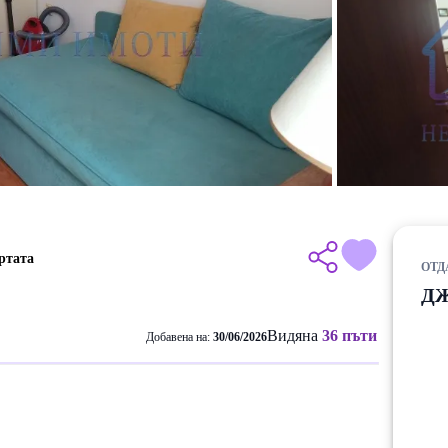
ртата
ОТД
Д
Видяна
36 пъти
Добавена на:
30/06/2026