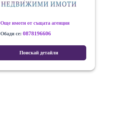
Още имоти от същата агенция
0878196606
Обади се:
Поискай детайли